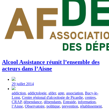
Alcool Assistance réunit l’ensemble des
acteurs dans l’Aisne
Post
date
29 juillet 2014
Tagged
addiction
,
addictologie
,
afder
,
apte
,
association
,
Bucy-le-
with
Long
,
Centre régional d'alcoologie de Picardie
,
centres
,
CRAP
,
dépendance
,
dépendants
,
Entraide
,
information
,
l’Aisne
,
Observatoire
,
politique
,
prevention
,
rétablissement
,