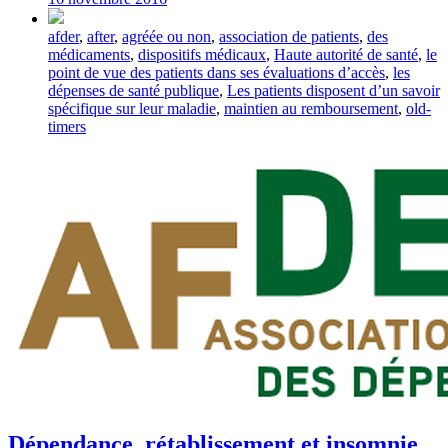
Tagged
afder
,
after
,
agréée ou non
,
association de patients
,
des
with
médicaments
,
dispositifs médicaux
,
Haute autorité de santé
,
le
point de vue des patients dans ses évaluations d’accès
,
les
dépenses de santé publique
,
Les patients disposent d’un savoir
spécifique sur leur maladie
,
maintien au remboursement
,
old-
timers
Dépendance, rétablissement et insomnie