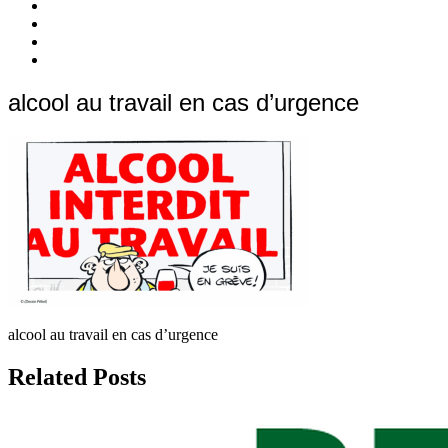
c’est
Nos
quoi
Actions
Nous
?
Aider
Nous
Contacter
Adhésion
alcool au travail en cas d’urgence
alcool au travail en cas d’urgence
Related Posts