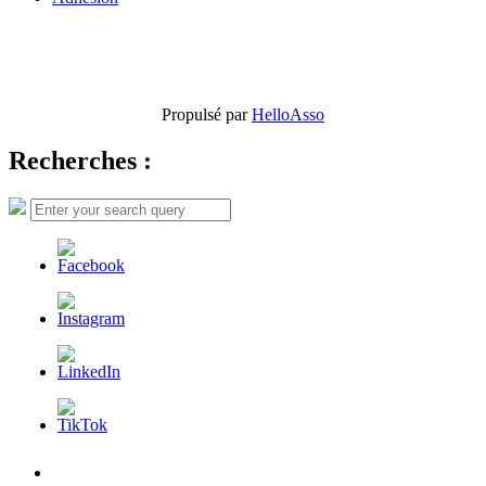
Propulsé par
HelloAsso
Recherches :
Search
Search
for:
L’AFDER