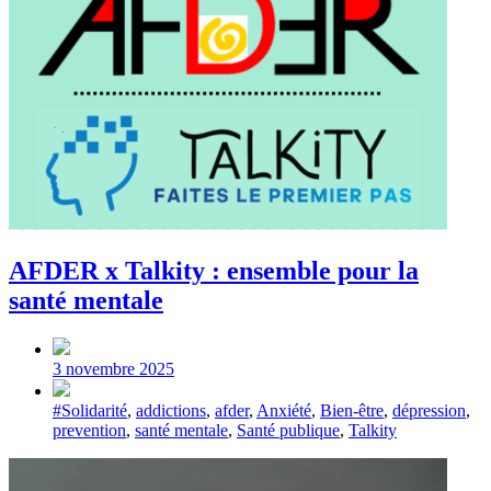
AFDER x Talkity : ensemble pour la
santé mentale
Post
date
3 novembre 2025
Tagged
#Solidarité
,
addictions
,
afder
,
Anxiété
,
Bien-être
,
dépression
,
with
prevention
,
santé mentale
,
Santé publique
,
Talkity