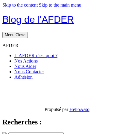
Skip to the content
Skip to the main menu
Blog de l'AFDER
Menu
Close
AFDER
L’AFDER c’est quoi ?
Nos Actions
Nous Aider
Nous Contacter
Adhésion
Propulsé par
HelloAsso
Recherches :