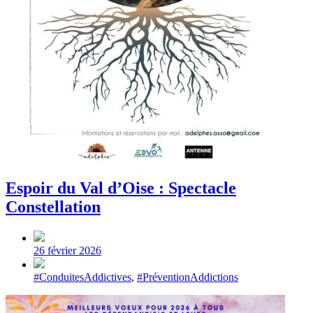
Espoir du Val d’Oise : Spectacle
Constellation
Post
date
26 février 2026
Tagged
#ConduitesAddictives
,
#PréventionAddictions
with