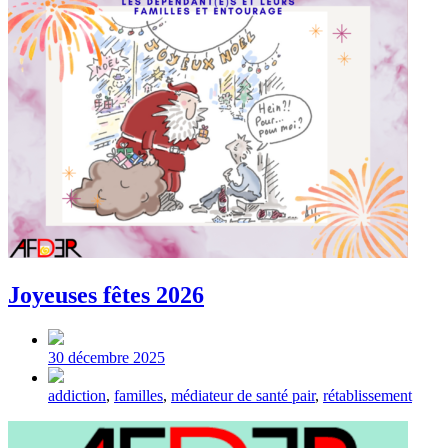
Joyeuses fêtes 2026
Post
date
30 décembre 2025
Tagged
addiction
,
familles
,
médiateur de santé pair
,
rétablissement
with