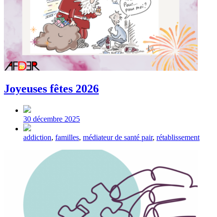
Joyeuses fêtes 2026
Post
date
30 décembre 2025
Tagged
addiction
,
familles
,
médiateur de santé pair
,
rétablissement
with