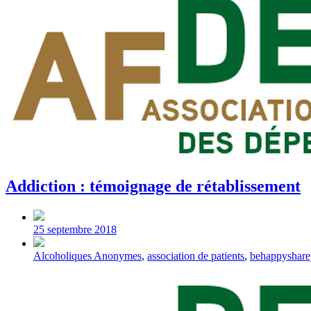
Addiction : témoignage de rétablissement
Post
date
25 septembre 2018
Tagged
Alcoholiques Anonymes
,
association de patients
,
behappyshare
with