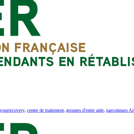
yourrecovery
,
centre de traitement
,
groupes d'entre aide
,
narcotiques 