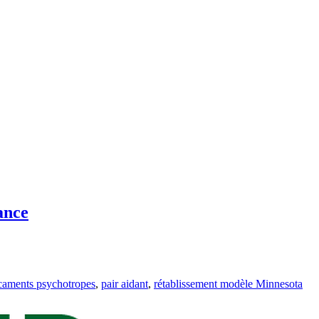
ance
caments psychotropes
,
pair aidant
,
rétablissement modèle Minnesota