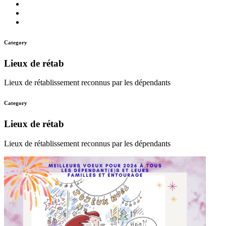
quoi
Actions
Nous
?
Aider
Nous
Contacter
Adhésion
Category
Lieux de rétab
Lieux de rétablissement reconnus par les dépendants
Category
Lieux de rétab
Lieux de rétablissement reconnus par les dépendants