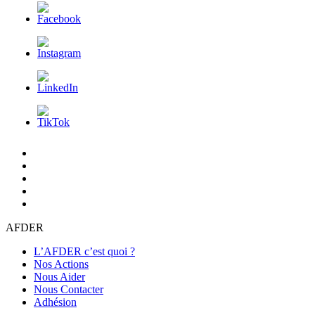
L’AFDER
c’est
Nos
quoi
Actions
Nous
?
Aider
Nous
Contacter
Adhésion
AFDER
L’AFDER c’est quoi ?
Nos Actions
Nous Aider
Nous Contacter
Adhésion