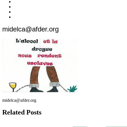
c’est
Nos
quoi
Actions
Nous
?
Aider
Nous
Contacter
Adhésion
midelca@afder.org
midelca@afder.org
Related Posts