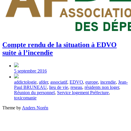
Compte rendu de la situation à EDVO
suite à l’incendie
Post
date
5 septembre 2016
Tagged
addictologie
,
afder
,
associatif
,
EDVO
,
europe
,
incendie
,
Jean-
with
Paul BRUNEAU
,
lieu de vie
,
reseau
,
résidents non loger
,
Réunion du personnel
,
Service logement Préfecture
,
toxicomanie
Theme by
Anders Norén