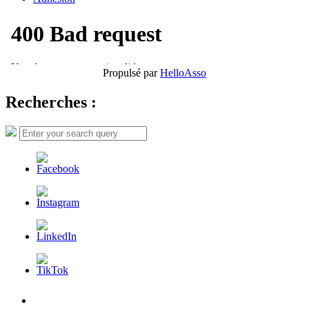
Propulsé par
HelloAsso
Recherches :
Search
Search
for:
L’AFDER