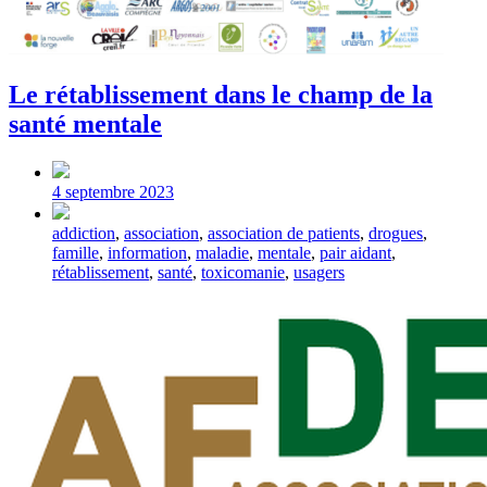
Le rétablissement dans le champ de la
santé mentale
Post
date
4 septembre 2023
Tagged
addiction
,
association
,
association de patients
,
drogues
,
with
famille
,
information
,
maladie
,
mentale
,
pair aidant
,
rétablissement
,
santé
,
toxicomanie
,
usagers