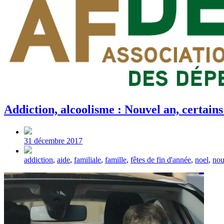
Addiction, alcoolisme : Nouvel an, certains 
Post
date
31 décembre 2017
Tagged
addiction
,
aide
,
familiale
,
famille
,
fêtes de fin d'année
,
noel
,
nou
with