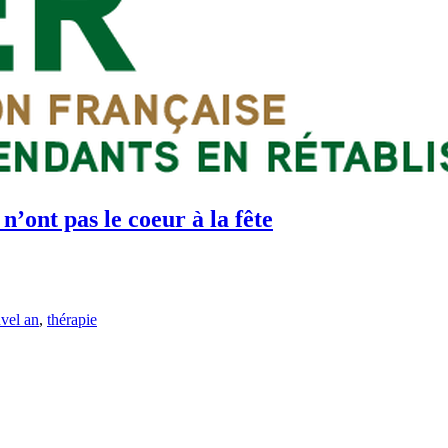
n’ont pas le coeur à la fête
vel an
,
thérapie