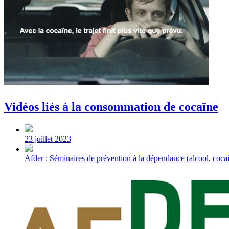
Vidéos liés à la consommation de cocaïne
Post
date
23 juillet 2023
Tagged
Afder : Séminaires de prévention à la dépendance (alcool
,
coca
with