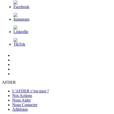
L’AFDER
c’est
Nos
quoi
Actions
Nous
?
Aider
Nous
Contacter
Adhésion
AFDER
L’AFDER c’est quoi ?
Nos Actions
Nous Aider
Nous Contacter
Adhésion