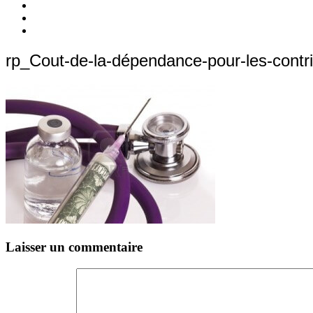
quoi
Actions
Nous
?
Aider
Nous
Contacter
Adhésion
rp_Cout-de-la-dépendance-pour-les-contr
Laisser un commentaire