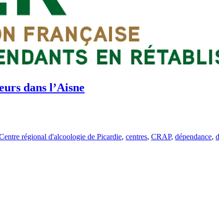
eurs dans l’Aisne
Centre régional d'alcoologie de Picardie
,
centres
,
CRAP
,
dépendance
,