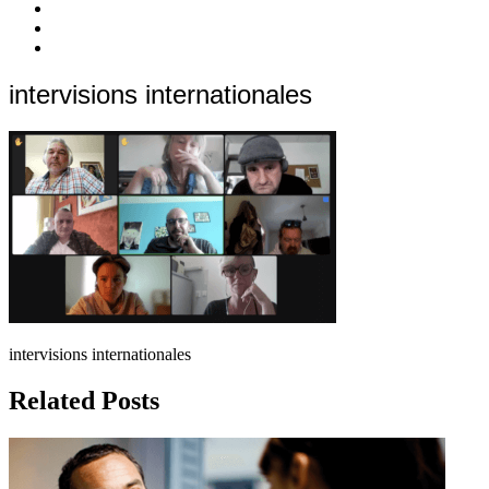
quoi
Actions
Nous
?
Aider
Nous
Contacter
Adhésion
intervisions internationales
intervisions internationales
Related Posts