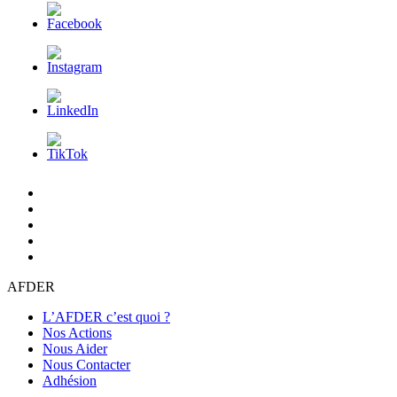
L’AFDER
c’est
Nos
quoi
Actions
Nous
?
Aider
Nous
Contacter
Adhésion
AFDER
L’AFDER c’est quoi ?
Nos Actions
Nous Aider
Nous Contacter
Adhésion