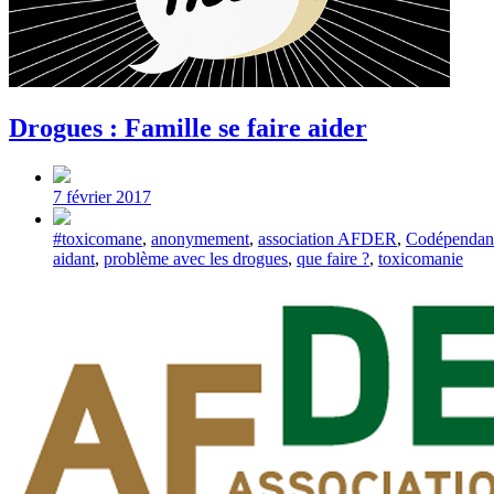
Drogues : Famille se faire aider
Post
date
7 février 2017
Tagged
#toxicomane
,
anonymement
,
association AFDER
,
Codépendan
with
aidant
,
problème avec les drogues
,
que faire ?
,
toxicomanie