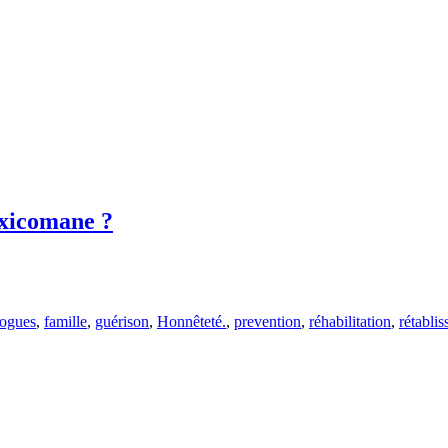
oxicomane ?
rogues
,
famille
,
guérison
,
Honnêteté.
,
prevention
,
réhabilitation
,
rétabli