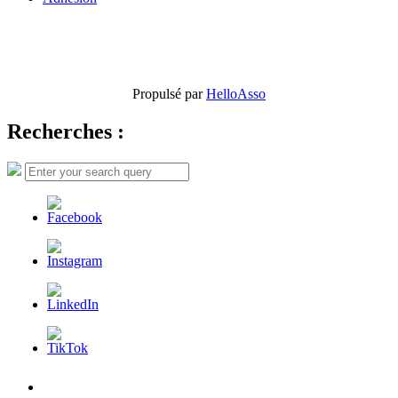
Propulsé par
HelloAsso
Recherches :
Search
Search
for:
L’AFDER