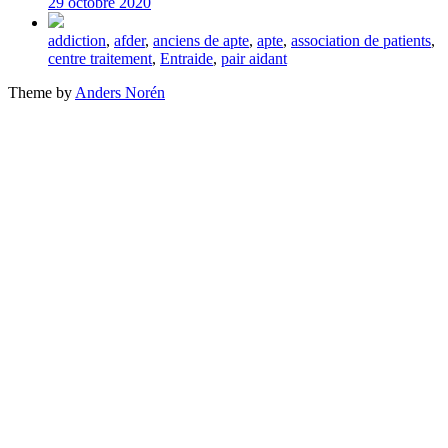
29 octobre 2020
Tagged
addiction
,
afder
,
anciens de apte
,
apte
,
association de patients
,
with
centre traitement
,
Entraide
,
pair aidant
Theme by
Anders Norén