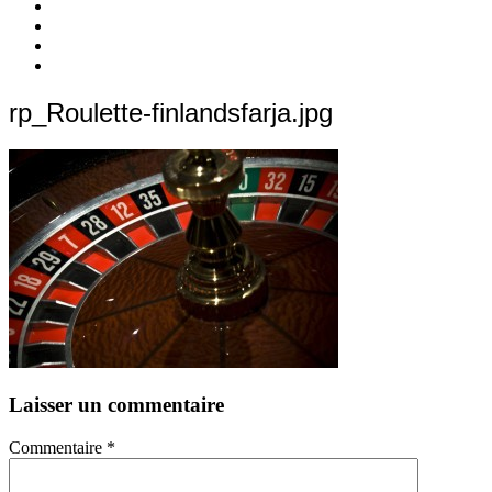
c’est
Nos
quoi
Actions
Nous
?
Aider
Nous
Contacter
Adhésion
rp_Roulette-finlandsfarja.jpg
Laisser un commentaire
Commentaire
*