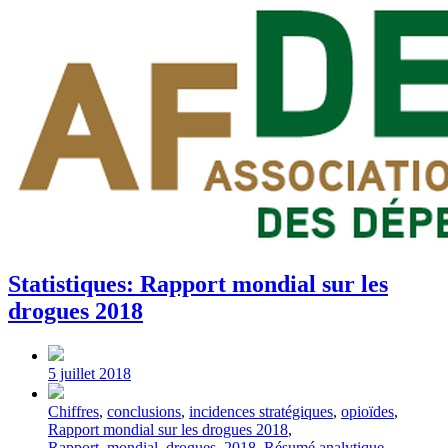
Statistiques: Rapport mondial sur les
drogues 2018
Post
date
5 juillet 2018
Tagged
Chiffres
,
conclusions
,
incidences stratégiques
,
opioïdes
,
with
Rapport mondial sur les drogues 2018
,
Rapport_mondial_drogues_2018
,
Résumé analytique
,