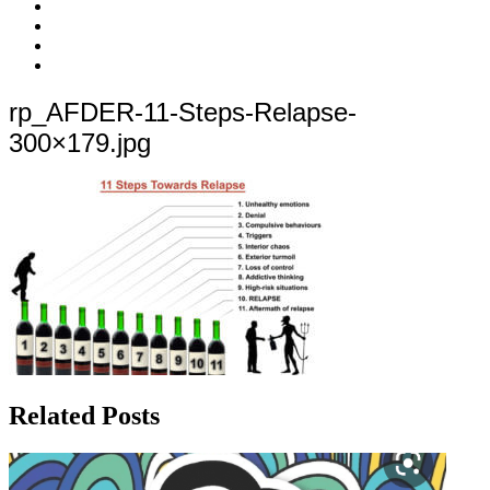
c’est
Nos
quoi
Actions
Nous
?
Aider
Nous
Contacter
Adhésion
rp_AFDER-11-Steps-Relapse-
300×179.jpg
Related Posts