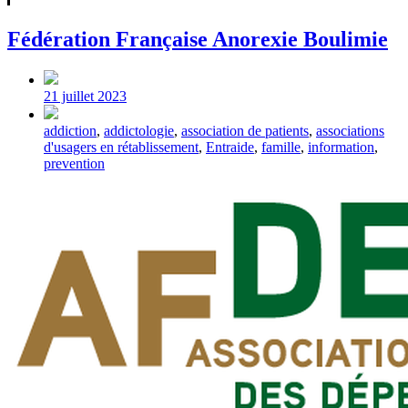
Fédération Française Anorexie Boulimie
Post
date
21 juillet 2023
Tagged
addiction
,
addictologie
,
association de patients
,
associations
with
d'usagers en rétablissement
,
Entraide
,
famille
,
information
,
prevention