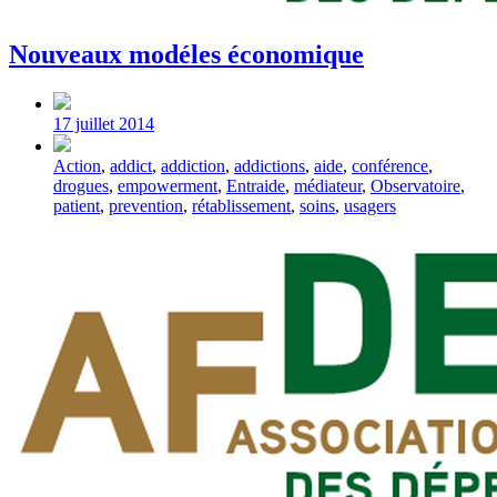
Nouveaux modéles économique
Post
date
17 juillet 2014
Tagged
Action
,
addict
,
addiction
,
addictions
,
aide
,
conférence
,
with
drogues
,
empowerment
,
Entraide
,
médiateur
,
Observatoire
,
patient
,
prevention
,
rétablissement
,
soins
,
usagers