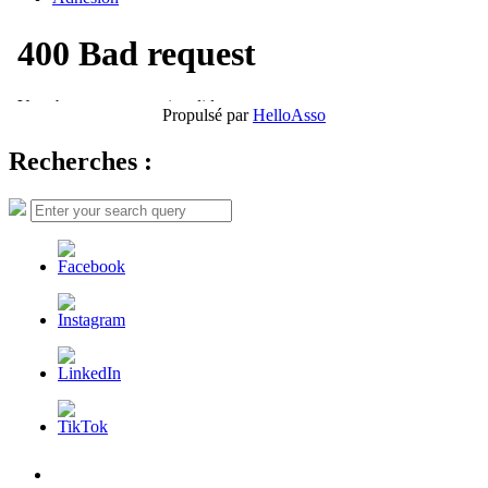
Propulsé par
HelloAsso
Recherches :
Search
Search
for:
L’AFDER