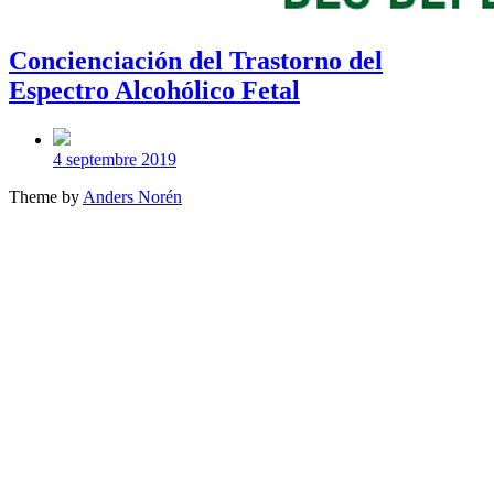
Concienciación del Trastorno del
Espectro Alcohólico Fetal
Post
date
4 septembre 2019
Theme by
Anders Norén