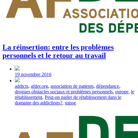
La réinsertion: entre les problèmes
personnels et le retour au travail
Post
date
19 novembre 2016
Tagged
addicts
,
afder.org
,
association de patients
,
dépendance
,
with
drogues obstacles sociaux et problèmes personnels
,
europe
,
le
rétablissement
,
Peut-on parler de rétablissement dans le
domaine des addictions?
,
suisse