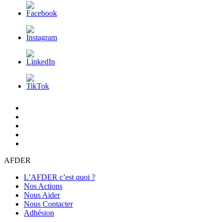
L’AFDER
c’est
Nos
quoi
Actions
Nous
?
Aider
Nous
Contacter
Adhésion
AFDER
L’AFDER c’est quoi ?
Nos Actions
Nous Aider
Nous Contacter
Adhésion