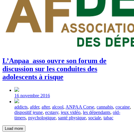
L’Anpaa_asso ouvre son forum de
discussion sur les conduites des
adolescents à risque
Post
date
16 novembre 2016
Tagged
addicts
,
afder
,
after
,
alcool
,
ANPAA Corse
,
cannabis
,
cocaine
,
with
dispositif jeune
,
ecstasy
,
jeux vidéo
,
les dépendants
,
old-
timers
,
psychologique
,
santé physique
,
sociale
,
tabac
Load more