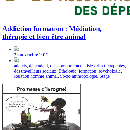
Addiction formation : Médiation,
thérapie et bien-être animal
Post
date
23 novembre 2017
Tagged
addicts
,
dépendant
,
des comportementalistes
,
des thérapeutes
,
with
des travailleurs sociaux
,
Éthologie
,
formation
,
psychologie
,
Relation homme-animal
,
Socio-anthropologie
,
Stage