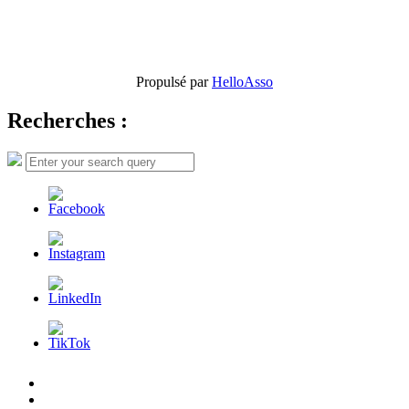
Propulsé par
HelloAsso
Recherches :
Search
Search
for:
L’AFDER
c’est
Nos