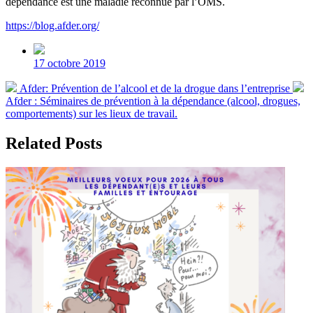
dépendance est une maladie reconnue par l’OMS.
https://blog.afder.org/
Post
date
17 octobre 2019
Previous
N
Afder: Prévention de l’alcool et de la drogue dans l’entreprise
post:
po
Afder : Séminaires de prévention à la dépendance (alcool, drogues,
comportements) sur les lieux de travail.
Related Posts