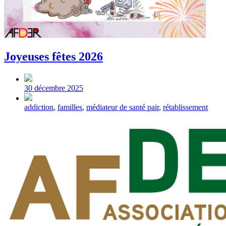
Joyeuses fêtes 2026
Post
date
30 décembre 2025
Tagged
addiction
,
familles
,
médiateur de santé pair
,
rétablissement
with