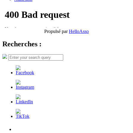
Propulsé par
HelloAsso
Recherches :
Search
Search
for:
L’AFDER