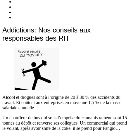
c’est
Nos
quoi
Actions
Nous
?
Aider
Nous
Contacter
Adhésion
Addictions: Nos conseils aux
responsables des RH
Alcool et drogues sont à l’origine de 20 à 30 % des accidents du
travail. Et coûtent aux entreprises en moyenne 1,5 % de la masse
salariale annuelle.
Un chauffeur de bus qui sous l’emprise du cannabis ramène sont 15
tonnes au dépôt et renverse ses collègues. Un commercial qui prend
le volant, après avoir snifé de la coke, il se prend pour Fangio…