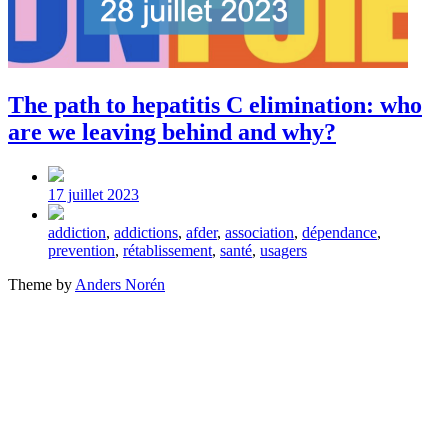
The path to hepatitis C elimination: who
are we leaving behind and why?
Post
date
17 juillet 2023
Tagged
addiction
,
addictions
,
afder
,
association
,
dépendance
,
with
prevention
,
rétablissement
,
santé
,
usagers
Theme by
Anders Norén