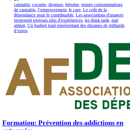
Tagged
cannabis
,
cocaine
,
drogues
,
héroïne
,
jeunes consommateurs
with
de cannabis
,
l’empowerment
,
le care
,
Le coût de la
dépendance pour le contribuable
,
Les associations d'usagers
proposent toujours plus d'expériences
,
les think tank
,
pair
aidant
,
Un budget total représentant des dizaines de milliards
d’euros
Formation: Prévention des addictions en