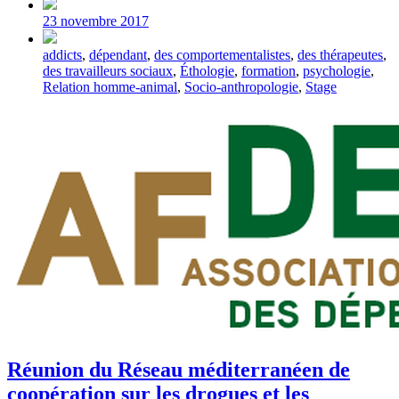
Post
date
23 novembre 2017
Tagged
addicts
,
dépendant
,
des comportementalistes
,
des thérapeutes
,
with
des travailleurs sociaux
,
Éthologie
,
formation
,
psychologie
,
Relation homme-animal
,
Socio-anthropologie
,
Stage
Réunion du Réseau méditerranéen de
coopération sur les drogues et les