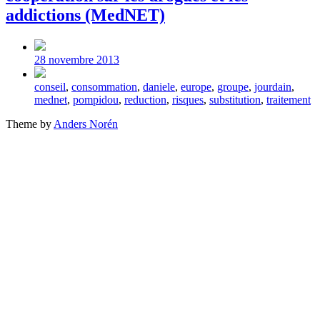
addictions (MedNET)
Post
date
28 novembre 2013
Tagged
conseil
,
consommation
,
daniele
,
europe
,
groupe
,
jourdain
,
with
mednet
,
pompidou
,
reduction
,
risques
,
substitution
,
traitement
Theme by
Anders Norén