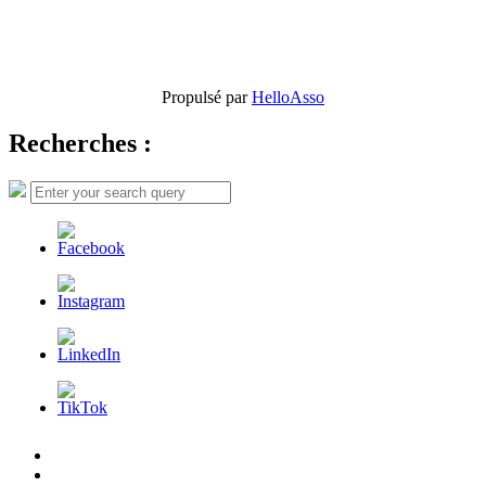
Propulsé par
HelloAsso
Recherches :
Search
Search
for:
L’AFDER
c’est
Nos