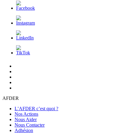
L’AFDER
c’est
Nos
quoi
Actions
Nous
?
Aider
Nous
Contacter
Adhésion
AFDER
L’AFDER c’est quoi ?
Nos Actions
Nous Aider
Nous Contacter
Adhésion