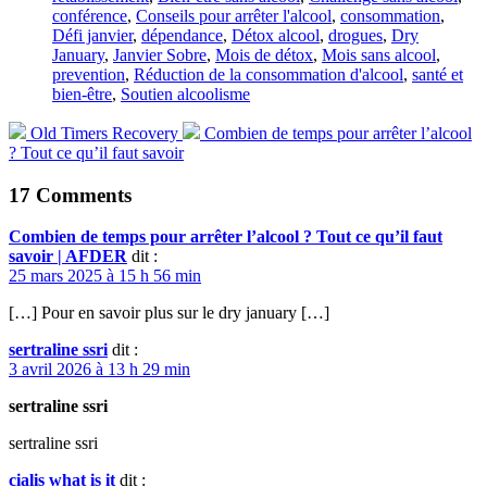
conférence
,
Conseils pour arrêter l'alcool
,
consommation
,
Défi janvier
,
dépendance
,
Détox alcool
,
drogues
,
Dry
January
,
Janvier Sobre
,
Mois de détox
,
Mois sans alcool
,
prevention
,
Réduction de la consommation d'alcool
,
santé et
bien-être
,
Soutien alcoolisme
Previous
Next
Old Timers Recovery
Combien de temps pour arrêter l’alcool
post:
post:
? Tout ce qu’il faut savoir
17 Comments
Combien de temps pour arrêter l’alcool ? Tout ce qu’il faut
savoir | AFDER
dit :
25 mars 2025 à 15 h 56 min
[…] Pour en savoir plus sur le dry january […]
sertraline ssri
dit :
3 avril 2026 à 13 h 29 min
sertraline ssri
sertraline ssri
cialis what is it
dit :