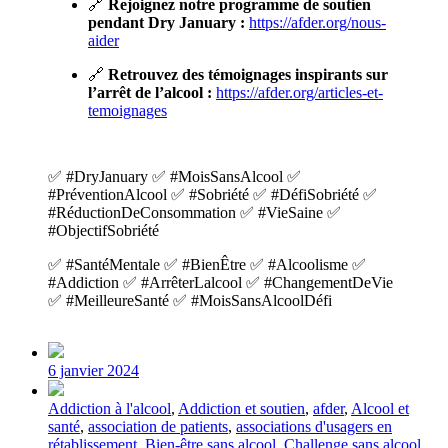
🔗
Rejoignez notre programme de soutien
pendant Dry January :
https://afder.org/nous-
aider
🔗
Retrouvez des témoignages inspirants sur
l’arrêt de l’alcool :
https://afder.org/articles-et-
temoignages
✅ #DryJanuary ✅ #MoisSansAlcool ✅
#PréventionAlcool ✅ #Sobriété ✅ #DéfiSobriété ✅
#RéductionDeConsommation ✅ #VieSaine ✅
#ObjectifSobriété
✅ #SantéMentale ✅ #BienÊtre ✅ #Alcoolisme ✅
#Addiction ✅ #ArrêterLalcool ✅ #ChangementDeVie
✅ #MeilleureSanté ✅ #MoisSansAlcoolDéfi
Post
date
6 janvier 2024
Tagged
Addiction à l'alcool
,
Addiction et soutien
,
afder
,
Alcool et
with
santé
,
association de patients
,
associations d'usagers en
rétablissement
,
Bien-être sans alcool
,
Challenge sans alcool
,