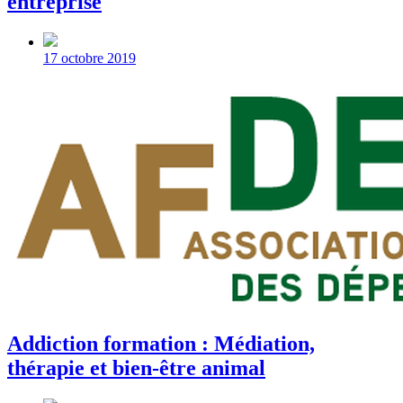
entreprise
Post
date
17 octobre 2019
Addiction formation : Médiation,
thérapie et bien-être animal