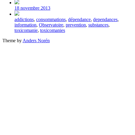
Post
date
18 novembre 2013
Tagged
addictions
,
consommations
,
dépendance
,
dependances
,
with
information
,
Observatoire
,
prevention
,
substances
,
toxicomanie
,
toxicomanies
Theme by
Anders Norén