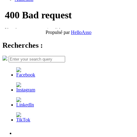
Propulsé par
HelloAsso
Recherches :
Search
Search
for:
L’AFDER