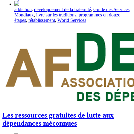
Tagged
addiction
,
développement de la fraternité
,
Guide des Services
with
Mondiaux
,
livre sur les traditions
,
programmes en douze
étapes
,
rétablissement
,
World Services
Les ressources gratuites de lutte aux
dépendances méconnues