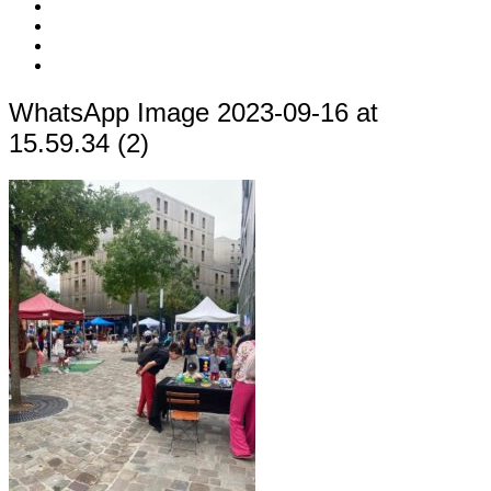
c’est
Nos
quoi
Actions
Nous
?
Aider
Nous
Contacter
Adhésion
WhatsApp Image 2023-09-16 at
15.59.34 (2)