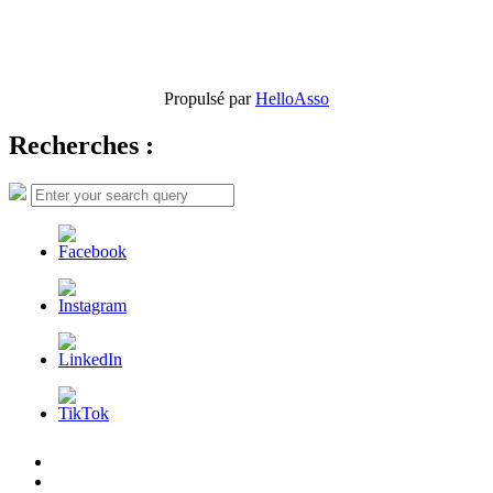
Propulsé par
HelloAsso
Recherches :
Search
Search
for:
L’AFDER
c’est
Nos