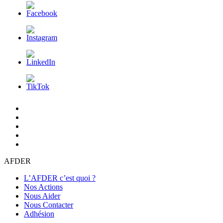
L’AFDER
c’est
Nos
quoi
Actions
Nous
?
Aider
Nous
Contacter
Adhésion
AFDER
L’AFDER c’est quoi ?
Nos Actions
Nous Aider
Nous Contacter
Adhésion