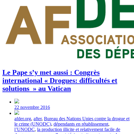
Le Pape s’y met aussi : Congrès
international « Drogues: difficultés et
solutions » au Vatican
Post
date
22 novembre 2016
Tagged
afder.org
,
after
,
Bureau des Nations Unies contre la drogue et
with
le crime (UNODC)
,
dépendants en rétablissement
,
l’UNODC
,
la production illicite et relativement facile de