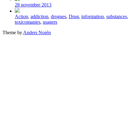
date
28 novembre 2013
Tagged
Action
,
addiction
,
drogues
,
Drug
,
information
,
substances
,
with
toxicomanies
,
usagers
Theme by
Anders Norén