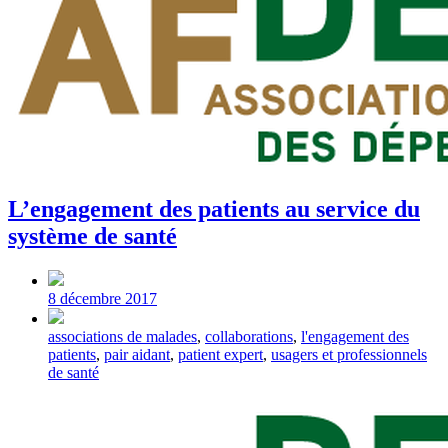
L’engagement des patients au service du
système de santé
Post
date
8 décembre 2017
Tagged
associations de malades
,
collaborations
,
l'engagement des
with
patients
,
pair aidant
,
patient expert
,
usagers et professionnels
de santé