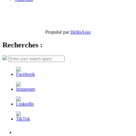
Propulsé par
HelloAsso
Recherches :
Search
Search
for:
L’AFDER