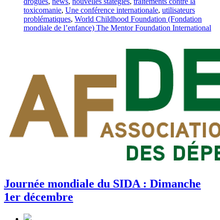
drogues
,
news
,
nouvelles statégies
,
traitements contre la
toxicomanie
,
Une conférence internationale
,
utilisateurs
problématiques
,
World Childhood Foundation (Fondation
mondiale de l’enfance) The Mentor Foundation International
Journée mondiale du SIDA : Dimanche
1er décembre
Post