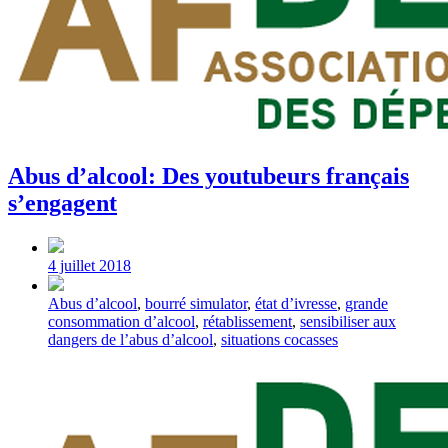
Abus d’alcool: Des youtubeurs français
s’engagent
Post
date
4 juillet 2018
Tagged
Abus d’alcool
,
bourré simulator
,
état d’ivresse
,
grande
with
consommation d’alcool
,
rétablissement
,
sensibiliser aux
dangers de l’abus d’alcool
,
situations cocasses