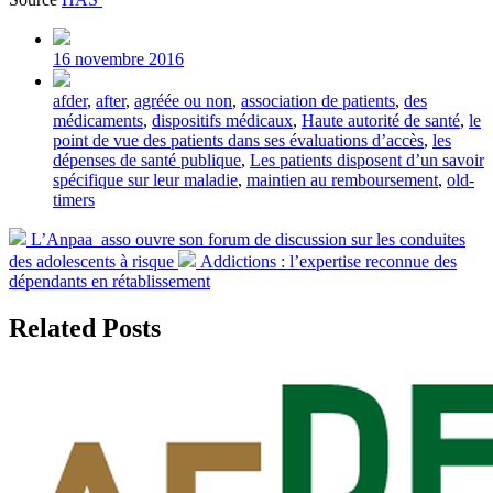
Post
date
16 novembre 2016
Tagged
afder
,
after
,
agréée ou non
,
association de patients
,
des
with
médicaments
,
dispositifs médicaux
,
Haute autorité de santé
,
le
point de vue des patients dans ses évaluations d’accès
,
les
dépenses de santé publique
,
Les patients disposent d’un savoir
spécifique sur leur maladie
,
maintien au remboursement
,
old-
timers
Previous
L’Anpaa_asso ouvre son forum de discussion sur les conduites
post:
Next
des adolescents à risque
Addictions : l’expertise reconnue des
post:
dépendants en rétablissement
Related Posts