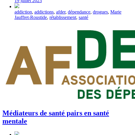
19 juillet 2023
Tagged
addiction
,
addictions
,
afder
,
dépendance
,
drogues
,
Marie
with
Jauffret-Roustide
,
rétablissement
,
santé
Médiateurs de santé pairs en santé
mentale
Post