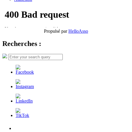
Propulsé par
HelloAsso
Recherches :
Search
Search
for:
L’AFDER