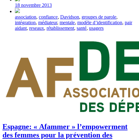
date
18 novembre 2013
Tagged
association
,
confiance
,
Davidson
,
groupes de parole
,
with
intégration
,
médiateur
,
mentale
,
modèle d’identification
,
pair
aidant
,
reseaux
,
rétablissement
,
santé
,
usagers
Espagne: « Afammer » l’empowerment
des femmes pour la prévention des