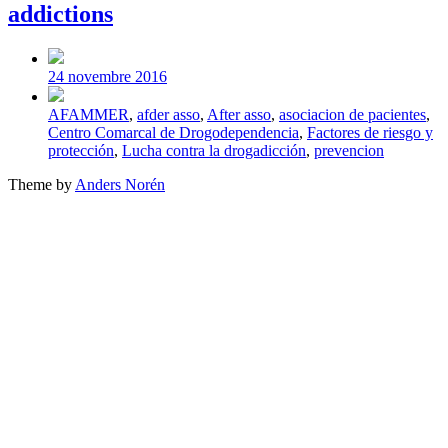
addictions
Post
date
24 novembre 2016
Tagged
AFAMMER
,
afder asso
,
After asso
,
asociacion de pacientes
,
with
Centro Comarcal de Drogodependencia
,
Factores de riesgo y
protección
,
Lucha contra la drogadicción
,
prevencion
Theme by
Anders Norén