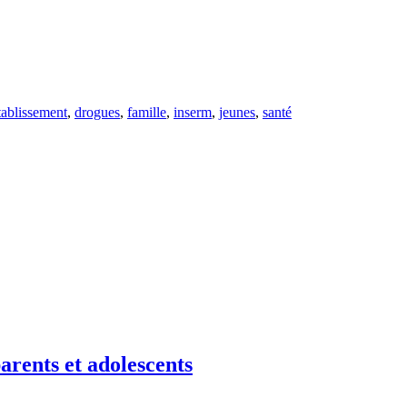
tablissement
,
drogues
,
famille
,
inserm
,
jeunes
,
santé
parents et adolescents