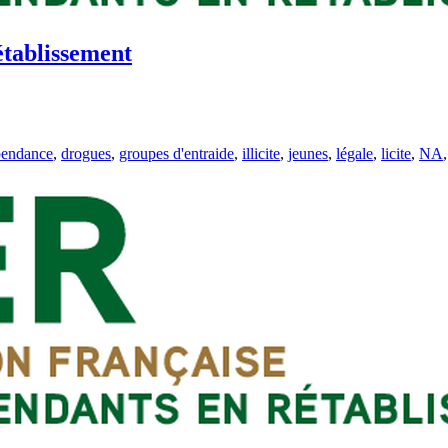
établissement
pendance
,
drogues
,
groupes d'entraide
,
illicite
,
jeunes
,
légale
,
licite
,
NA