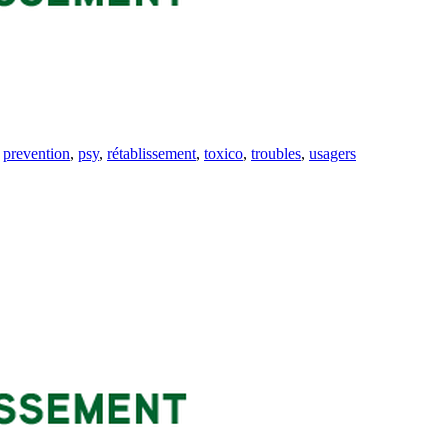
,
prevention
,
psy
,
rétablissement
,
toxico
,
troubles
,
usagers