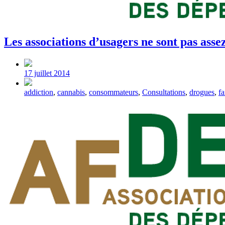
Les associations d’usagers ne sont pas assez
Post
date
17 juillet 2014
Tagged
addiction
,
cannabis
,
consommateurs
,
Consultations
,
drogues
,
fa
with