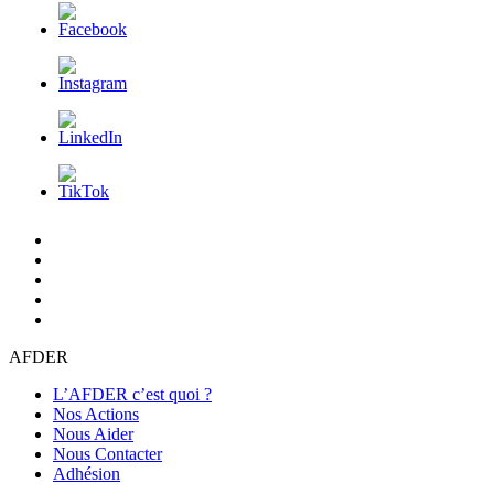
L’AFDER
c’est
Nos
quoi
Actions
Nous
?
Aider
Nous
Contacter
Adhésion
AFDER
L’AFDER c’est quoi ?
Nos Actions
Nous Aider
Nous Contacter
Adhésion