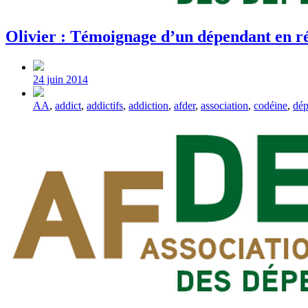
Olivier : Témoignage d’un dépendant en r
Post
date
24 juin 2014
Tagged
AA
,
addict
,
addictifs
,
addiction
,
afder
,
association
,
codéine
,
dé
with