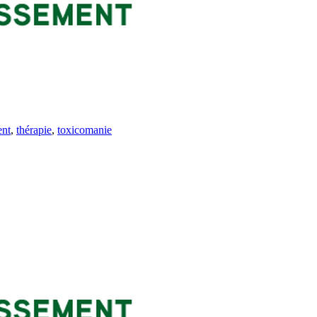
ent
,
thérapie
,
toxicomanie