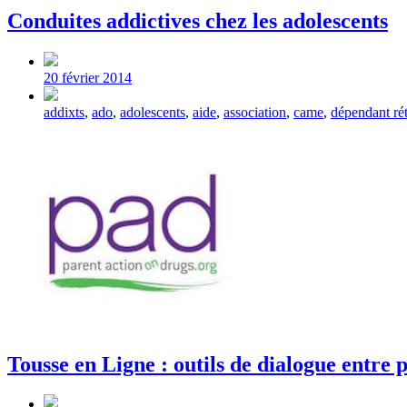
Conduites addictives chez les adolescents
Post
date
20 février 2014
Tagged
addixts
,
ado
,
adolescents
,
aide
,
association
,
came
,
dépendant ré
with
Tousse en Ligne : outils de dialogue entre 
Post