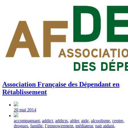
Association Française des Dépendant en
Rétablissement
Post
date
20 mai 2014
Tagged
accompagnant
,
addict
,
addicts
,
afder
,
aide
,
alcoolisme
,
centre
,
with
drogues
,
famille
,
l’empowerment
,
médiateur
,
pair aidant
,