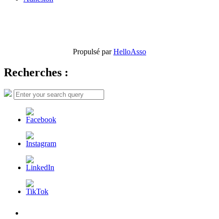
Propulsé par
HelloAsso
Recherches :
Search
Search
for:
L’AFDER