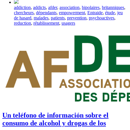
Tagged
addiction
,
addicts
,
afder
,
association
,
bipolaires
,
britanniques
,
with
chercheurs
,
dépendants
,
empowerment
,
Entraide
,
étude
,
jeu
de hasard
,
malades
,
patients
,
prevention
,
psychoactives
,
reduction
,
rétablissement
,
usagers
Un teléfono de información sobre el
consumo de alcohol y drogas de los