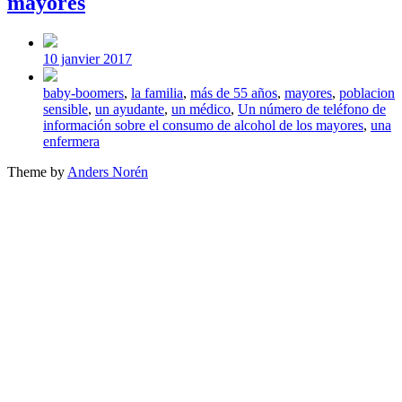
mayores
Post
date
10 janvier 2017
Tagged
baby-boomers
,
la familia
,
más de 55 años
,
mayores
,
poblacion
with
sensible
,
un ayudante
,
un médico
,
Un número de teléfono de
información sobre el consumo de alcohol de los mayores
,
una
enfermera
Theme by
Anders Norén