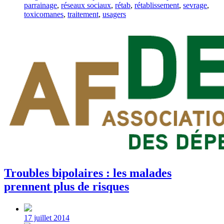
parrainage
,
réseaux sociaux
,
rétab
,
rétablissement
,
sevrage
,
toxicomanes
,
traitement
,
usagers
Troubles bipolaires : les malades
prennent plus de risques
Post
date
17 juillet 2014