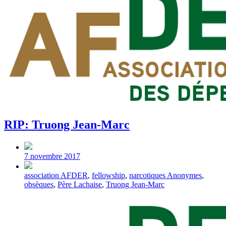
RIP: Truong Jean-Marc
Post
date
7 novembre 2017
Tagged
association AFDER
,
fellowship
,
narcotiques Anonymes
,
with
obsèques
,
Père Lachaise
,
Truong Jean-Marc