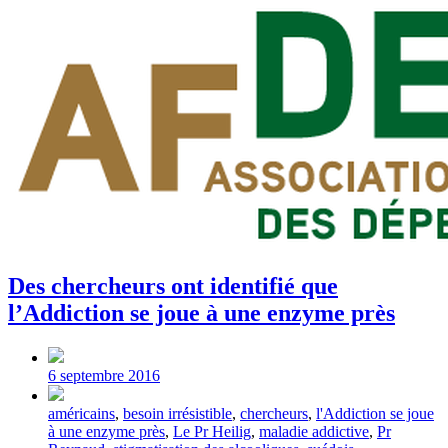
Des chercheurs ont identifié que
l’Addiction se joue à une enzyme près
Post
date
6 septembre 2016
Tagged
américains
,
besoin irrésistible
,
chercheurs
,
l'Addiction se joue
with
à une enzyme près
,
Le Pr Heilig
,
maladie addictive
,
Pr