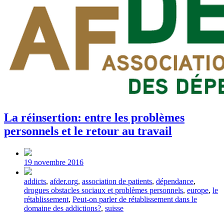
La réinsertion: entre les problèmes
personnels et le retour au travail
Post
date
19 novembre 2016
Tagged
addicts
,
afder.org
,
association de patients
,
dépendance
,
with
drogues obstacles sociaux et problèmes personnels
,
europe
,
le
rétablissement
,
Peut-on parler de rétablissement dans le
domaine des addictions?
,
suisse