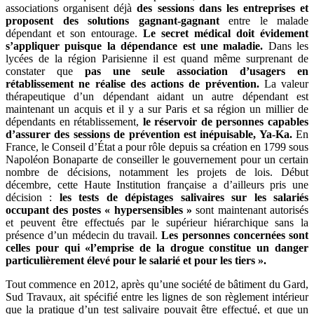
associations organisent déjà
des sessions dans les entreprises et
proposent des solutions gagnant-gagnant
entre le malade
dépendant et son entourage.
Le secret médical doit évidement
s’appliquer puisque la dépendance est une maladie.
Dans les
lycées de la région Parisienne il est quand même surprenant de
constater que
pas une seule association d’usagers en
rétablissement ne réalise des actions de prévention.
La valeur
thérapeutique d’un dépendant aidant un autre dépendant est
maintenant un acquis et il y a sur Paris et sa région un millier de
dépendants en rétablissement,
le réservoir de personnes capables
d’assurer des sessions de prévention est inépuisable, Ya-Ka.
En
France, le Conseil d’État a pour rôle depuis sa création en 1799 sous
Napoléon Bonaparte de conseiller le gouvernement pour un certain
nombre de décisions, notamment les projets de lois. Début
décembre, cette Haute Institution française a d’ailleurs pris une
décision :
les tests de dépistages salivaires sur les salariés
occupant des postes « hypersensibles »
sont maintenant autorisés
et peuvent être effectués par le supérieur hiérarchique sans la
présence d’un médecin du travail.
Les personnes concernées sont
celles pour qui «l’emprise de la drogue constitue un danger
particulièrement élevé pour le salarié et pour les tiers ».
Tout commence en 2012, après qu’une société de bâtiment du Gard,
Sud Travaux, ait spécifié entre les lignes de son règlement intérieur
que la pratique d’un test salivaire pouvait être effectué, et que un