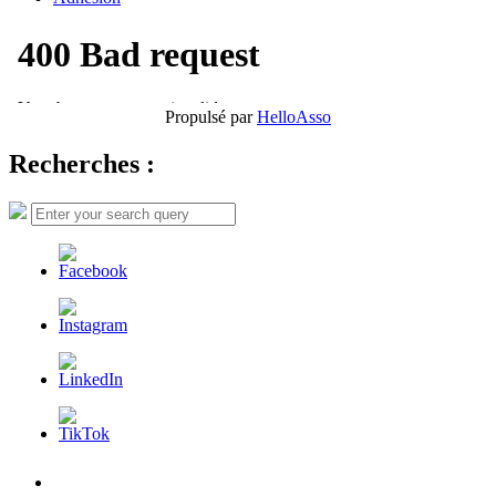
Propulsé par
HelloAsso
Recherches :
Search
Search
for:
L’AFDER