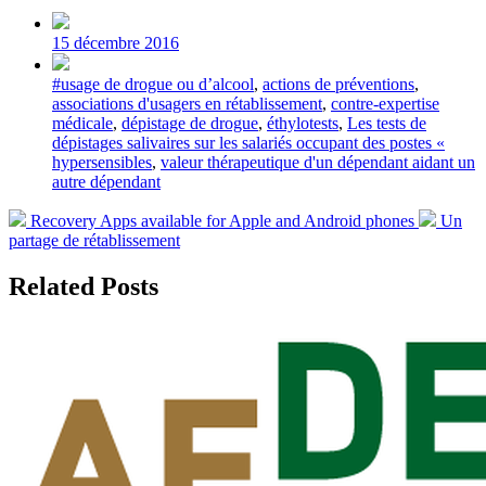
Post
date
15 décembre 2016
Tagged
#usage de drogue ou d’alcool
,
actions de préventions
,
with
associations d'usagers en rétablissement
,
contre-expertise
médicale
,
dépistage de drogue
,
éthylotests
,
Les tests de
dépistages salivaires sur les salariés occupant des postes «
hypersensibles
,
valeur thérapeutique d'un dépendant aidant un
autre dépendant
Previous
Next
Recovery Apps available for Apple and Android phones
Un
post:
post:
partage de rétablissement
Related Posts