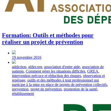
Formation: Outils et méthodes pour
réaliser un projet de prévention
Post
date
19 novembre 2016
Tagged
addiction
,
afder.org
,
association d'entre aide
,
association de
with
patients
,
Comment gérer les situations difficiles
,
GREA
,
intervention précoce et réduction des risques
,
observation et
repérage
,
outils et des méthodes à tout professionnel qui
participe à la mise en place de projets de prévention collectifs
,
prevention
,
projet de prévention
,
promotion de la santé
,
rétablissement