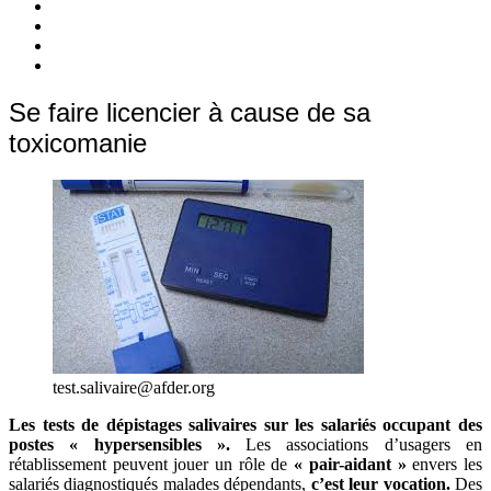
c’est
Nos
quoi
Actions
Nous
?
Aider
Nous
Contacter
Adhésion
Se faire licencier à cause de sa
toxicomanie
test.salivaire@afder.org
Les tests de dépistages salivaires sur les salariés occupant des
postes « hypersensibles ».
Les associations d’usagers en
rétablissement peuvent jouer un rôle de
« pair-aidant »
envers les
salariés diagnostiqués malades dépendants,
c’est leur vocation.
Des