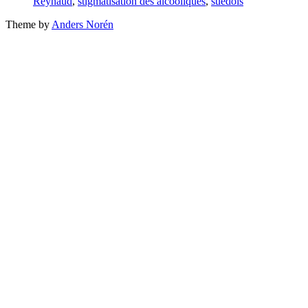
Reynaud
,
stigmatisation des alcooliques
,
suédois
Theme by
Anders Norén