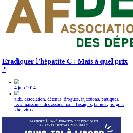
Eradiquer l’hépatite C : Mais à quel prix
?
Post
date
4 juin 2014
Tagged
aide
,
association
,
détenus
,
drogues
,
injections
,
pratiques
,
with
reconnaissance des associations d'usagers
,
tatoués
,
usagers
,
vhc
,
virus