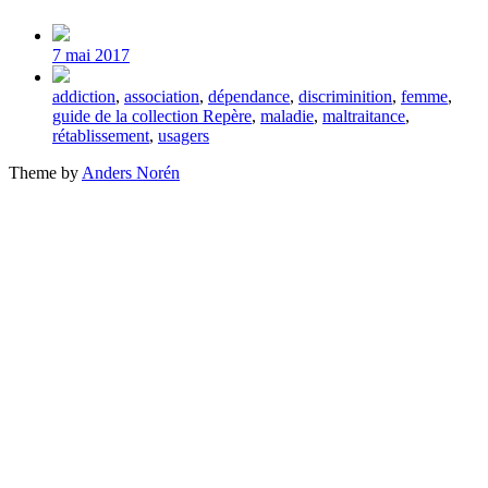
Post
date
7 mai 2017
Tagged
addiction
,
association
,
dépendance
,
discriminition
,
femme
,
with
guide de la collection Repère
,
maladie
,
maltraitance
,
rétablissement
,
usagers
Theme by
Anders Norén