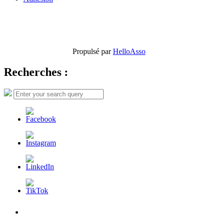
Propulsé par
HelloAsso
Recherches :
Search
Search
for:
L’AFDER