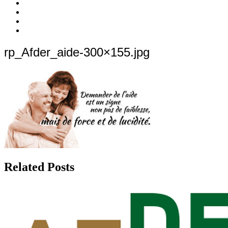
c’est
Nos
quoi
Actions
Nous
?
Aider
Nous
Contacter
Adhésion
rp_Afder_aide-300×155.jpg
Related Posts