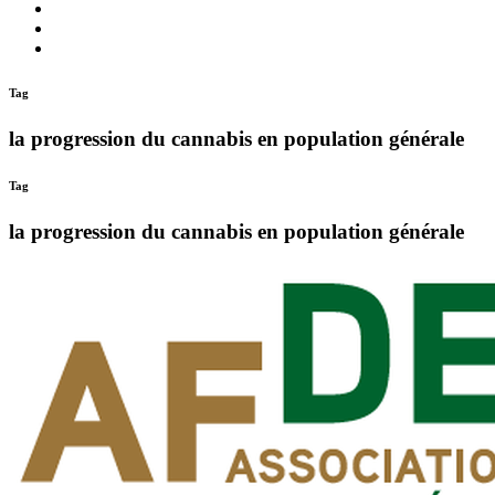
quoi
Actions
Nous
?
Aider
Nous
Contacter
Adhésion
Tag
la progression du cannabis en population générale
Tag
la progression du cannabis en population générale