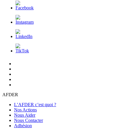
L’AFDER
c’est
Nos
quoi
Actions
Nous
?
Aider
Nous
Contacter
Adhésion
AFDER
L’AFDER c’est quoi ?
Nos Actions
Nous Aider
Nous Contacter
Adhésion