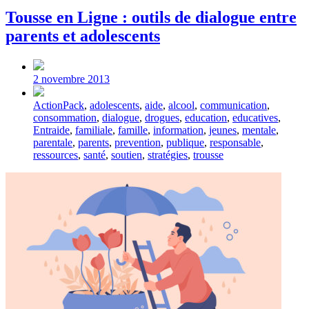
Tousse en Ligne : outils de dialogue entre
parents et adolescents
Post
date
2 novembre 2013
Tagged
ActionPack
,
adolescents
,
aide
,
alcool
,
communication
,
with
consommation
,
dialogue
,
drogues
,
education
,
educatives
,
Entraide
,
familiale
,
famille
,
information
,
jeunes
,
mentale
,
parentale
,
parents
,
prevention
,
publique
,
responsable
,
ressources
,
santé
,
soutien
,
stratégies
,
trousse