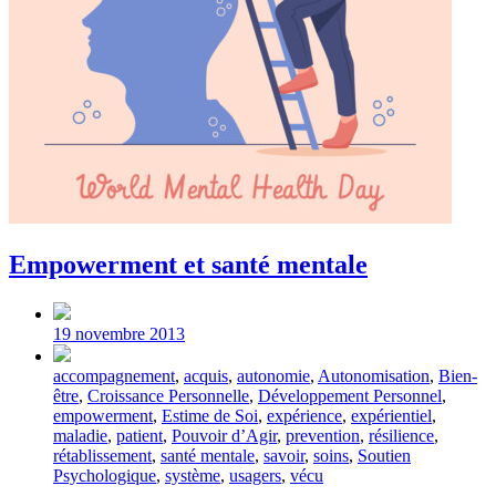
Empowerment et santé mentale
Post
date
19 novembre 2013
Tagged
accompagnement
,
acquis
,
autonomie
,
Autonomisation
,
Bien-
with
être
,
Croissance Personnelle
,
Développement Personnel
,
empowerment
,
Estime de Soi
,
expérience
,
expérientiel
,
maladie
,
patient
,
Pouvoir d’Agir
,
prevention
,
résilience
,
rétablissement
,
santé mentale
,
savoir
,
soins
,
Soutien
Psychologique
,
système
,
usagers
,
vécu