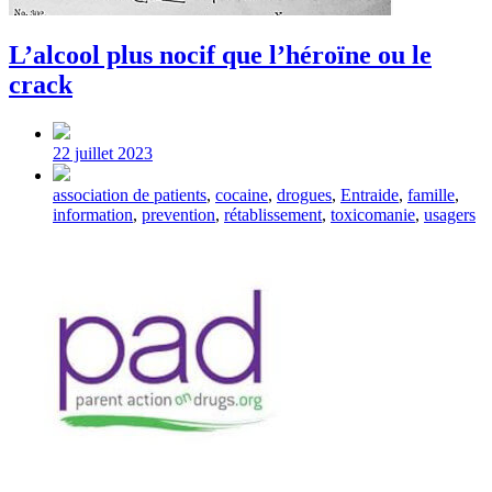
L’alcool plus nocif que l’héroïne ou le
crack
Post
date
22 juillet 2023
Tagged
association de patients
,
cocaine
,
drogues
,
Entraide
,
famille
,
with
information
,
prevention
,
rétablissement
,
toxicomanie
,
usagers