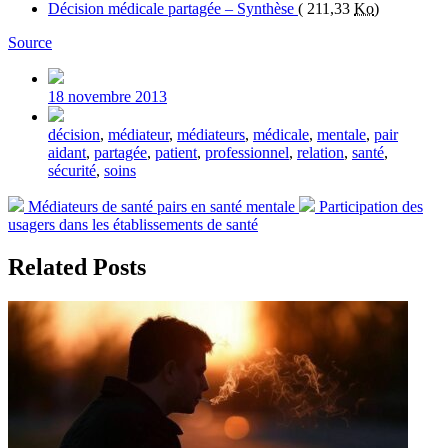
Décision médicale partagée – Synthèse
(
211,33
Ko
)
Source
Post
date
18 novembre 2013
Tagged
décision
,
médiateur
,
médiateurs
,
médicale
,
mentale
,
pair
with
aidant
,
partagée
,
patient
,
professionnel
,
relation
,
santé
,
sécurité
,
soins
Previous
Next
Médiateurs de santé pairs en santé mentale
Participation des
post:
post:
usagers dans les établissements de santé
Related Posts