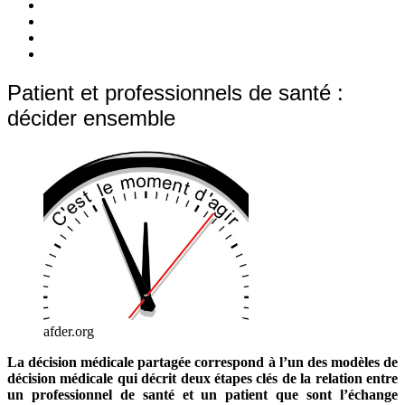
c’est
Nos
quoi
Actions
Nous
?
Aider
Nous
Contacter
Adhésion
Patient et professionnels de santé :
décider ensemble
afder.org
La décision médicale partagée correspond à l’un des modèles de
décision médicale qui décrit deux étapes clés de la relation entre
un professionnel de santé et un patient que sont l’échange