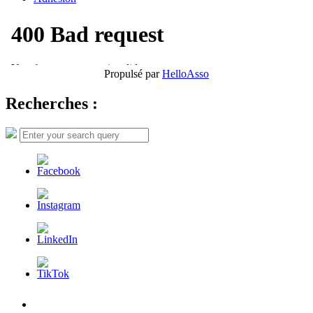
Propulsé par
HelloAsso
Recherches :
Search
Search
for:
L’AFDER