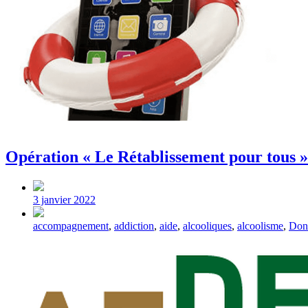
Opération « Le Rétablissement pour tous »
Post
date
3 janvier 2022
Tagged
accompagnement
,
addiction
,
aide
,
alcooliques
,
alcoolisme
,
Don
with