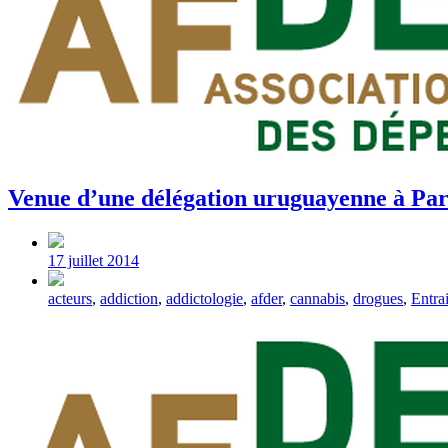
Venue d’une délégation uruguayenne à Par
Post
date
17 juillet 2014
Tagged
acteurs
,
addiction
,
addictologie
,
afder
,
cannabis
,
drogues
,
Entra
with