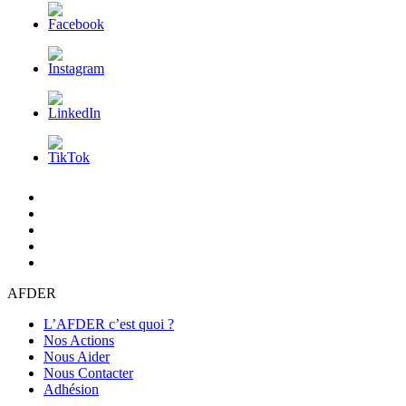
L’AFDER
c’est
Nos
quoi
Actions
Nous
?
Aider
Nous
Contacter
Adhésion
AFDER
L’AFDER c’est quoi ?
Nos Actions
Nous Aider
Nous Contacter
Adhésion