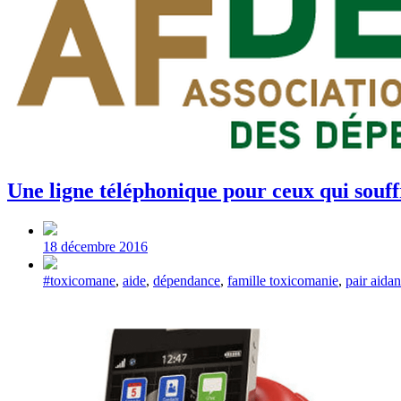
Une ligne téléphonique pour ceux qui sou
Post
date
18 décembre 2016
Tagged
#toxicomane
,
aide
,
dépendance
,
famille toxicomanie
,
pair aidan
with