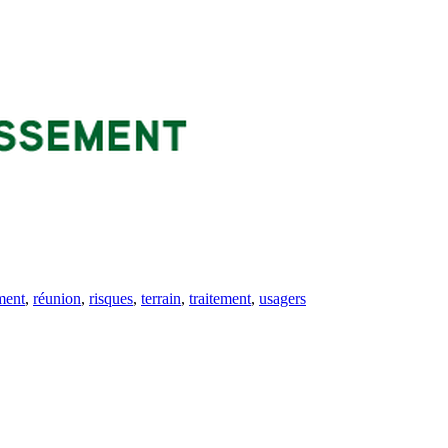
ment
,
réunion
,
risques
,
terrain
,
traitement
,
usagers