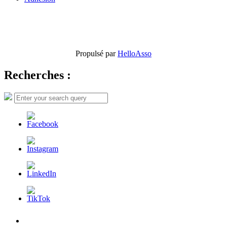
Propulsé par
HelloAsso
Recherches :
Search
Search
for:
L’AFDER