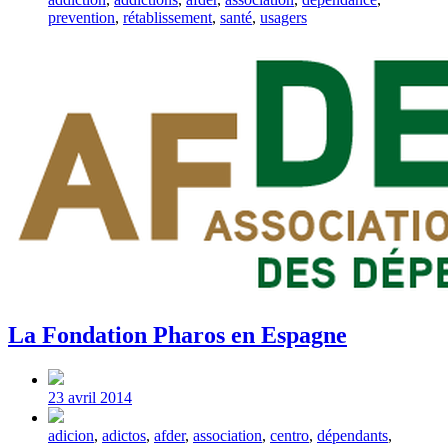
with
prevention
,
rétablissement
,
santé
,
usagers
La Fondation Pharos en Espagne
Post
date
23 avril 2014
Tagged
adicion
,
adictos
,
afder
,
association
,
centro
,
dépendants
,