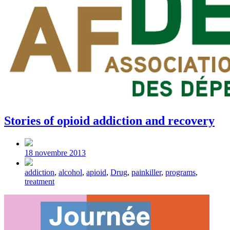
Stories of opioid addiction and recovery
Post
date
18 novembre 2013
Tagged
addiction
,
alcohol
,
apioid
,
Drug
,
painkiller
,
programs
,
with
treatment