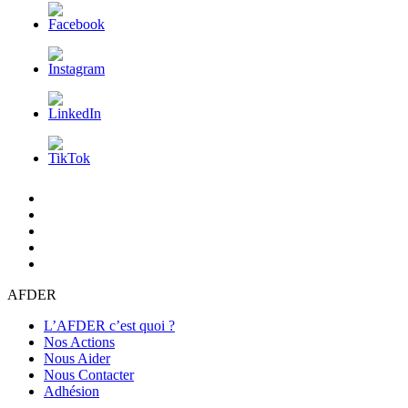
L’AFDER
c’est
Nos
quoi
Actions
Nous
?
Aider
Nous
Contacter
Adhésion
AFDER
L’AFDER c’est quoi ?
Nos Actions
Nous Aider
Nous Contacter
Adhésion