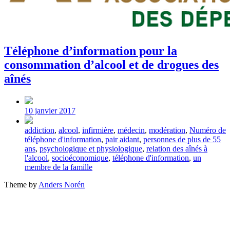
Téléphone d’information pour la
consommation d’alcool et de drogues des
aînés
Post
date
10 janvier 2017
Tagged
addiction
,
alcool
,
infirmière
,
médecin
,
modération
,
Numéro de
with
téléphone d'information
,
pair aidant
,
personnes de plus de 55
ans
,
psychologique et physiologique
,
relation des aînés à
l'alcool
,
socioéconomique
,
téléphone d'information
,
un
membre de la famille
Theme by
Anders Norén