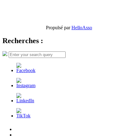
Propulsé par
HelloAsso
Recherches :
Search
Search
for:
L’AFDER
c’est
Nos