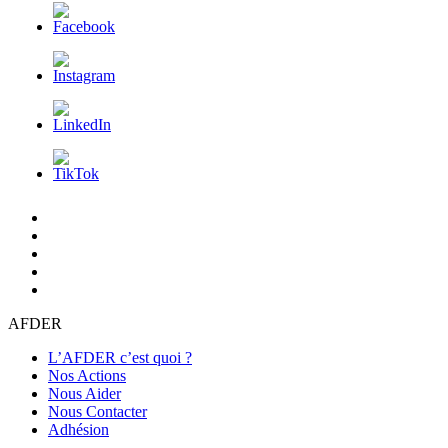
L’AFDER
c’est
Nos
quoi
Actions
Nous
?
Aider
Nous
Contacter
Adhésion
AFDER
L’AFDER c’est quoi ?
Nos Actions
Nous Aider
Nous Contacter
Adhésion