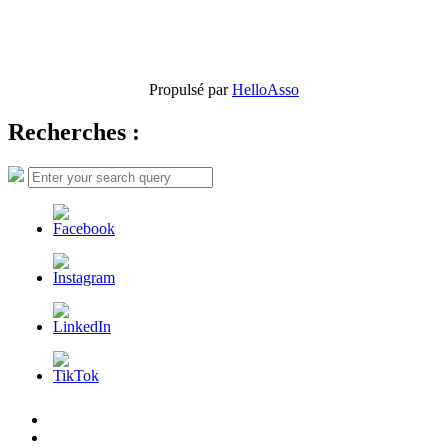
Propulsé par
HelloAsso
Recherches :
Search
Search
for:
L’AFDER
c’est
Nos