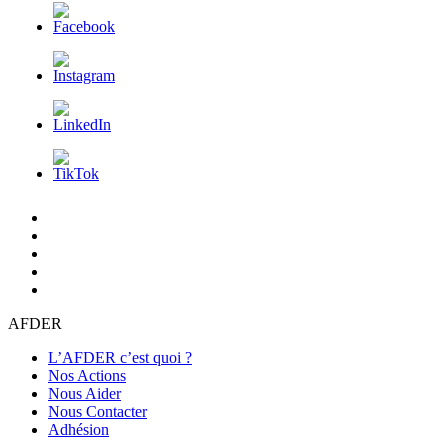
L’AFDER
c’est
Nos
quoi
Actions
Nous
?
Aider
Nous
Contacter
Adhésion
AFDER
L’AFDER c’est quoi ?
Nos Actions
Nous Aider
Nous Contacter
Adhésion