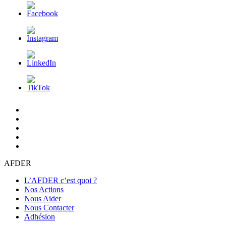
L’AFDER
c’est
Nos
quoi
Actions
Nous
?
Aider
Nous
Contacter
Adhésion
AFDER
L’AFDER c’est quoi ?
Nos Actions
Nous Aider
Nous Contacter
Adhésion