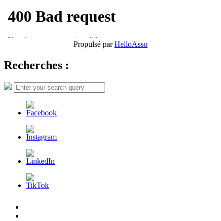
Propulsé par
HelloAsso
Recherches :
Search
Search
for:
L’AFDER
c’est
Nos