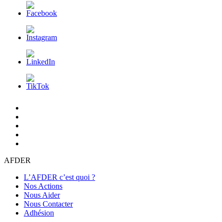
L’AFDER
c’est
Nos
quoi
Actions
Nous
?
Aider
Nous
Contacter
Adhésion
AFDER
L’AFDER c’est quoi ?
Nos Actions
Nous Aider
Nous Contacter
Adhésion