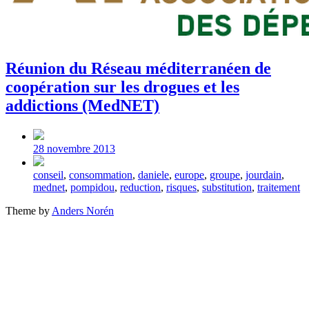
Réunion du Réseau méditerranéen de
coopération sur les drogues et les
addictions (MedNET)
Post
date
28 novembre 2013
Tagged
conseil
,
consommation
,
daniele
,
europe
,
groupe
,
jourdain
,
with
mednet
,
pompidou
,
reduction
,
risques
,
substitution
,
traitement
Theme by
Anders Norén