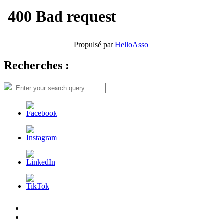
Propulsé par
HelloAsso
Recherches :
Search
Search
for:
L’AFDER
c’est
Nos