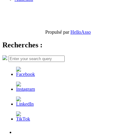
Propulsé par
HelloAsso
Recherches :
Search
Search
for:
L’AFDER