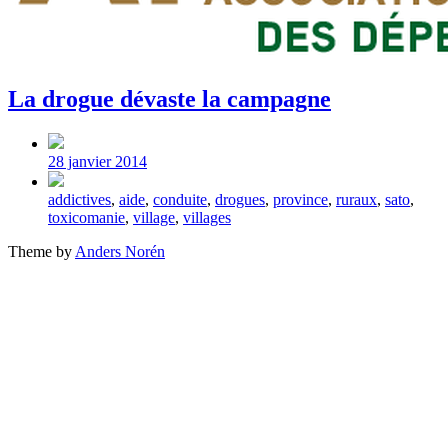
La drogue dévaste la campagne
Post
date
28 janvier 2014
Tagged
addictives
,
aide
,
conduite
,
drogues
,
province
,
ruraux
,
sato
,
with
toxicomanie
,
village
,
villages
Theme by
Anders Norén