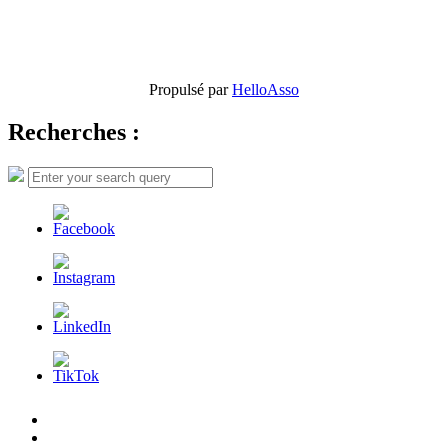
Propulsé par
HelloAsso
Recherches :
Search
Search
for:
L’AFDER
c’est
Nos