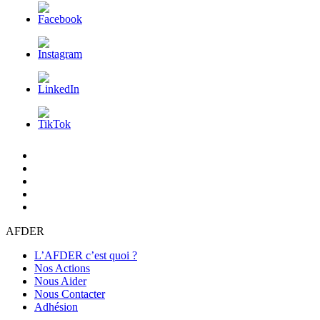
L’AFDER
c’est
Nos
quoi
Actions
Nous
?
Aider
Nous
Contacter
Adhésion
AFDER
L’AFDER c’est quoi ?
Nos Actions
Nous Aider
Nous Contacter
Adhésion