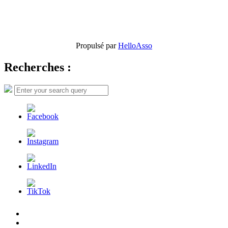
Propulsé par
HelloAsso
Recherches :
Search
Search
for:
L’AFDER
c’est
Nos