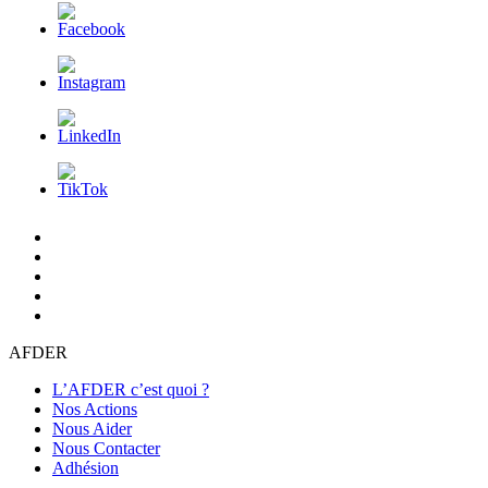
L’AFDER
c’est
Nos
quoi
Actions
Nous
?
Aider
Nous
Contacter
Adhésion
AFDER
L’AFDER c’est quoi ?
Nos Actions
Nous Aider
Nous Contacter
Adhésion