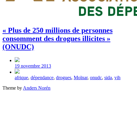
« Plus de 250 millions de personnes
consomment des drogues illicites »
(ONUDC)
Post
date
19 novembre 2013
Tagged
afrique
,
dépendance
,
drogues
,
Molnar
,
onudc
,
sida
,
vih
with
Theme by
Anders Norén