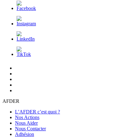
L’AFDER
c’est
Nos
quoi
Actions
Nous
?
Aider
Nous
Contacter
Adhésion
AFDER
L’AFDER c’est quoi ?
Nos Actions
Nous Aider
Nous Contacter
Adhésion