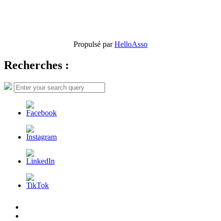
Propulsé par
HelloAsso
Recherches :
Search
Search
for:
L’AFDER
c’est
Nos