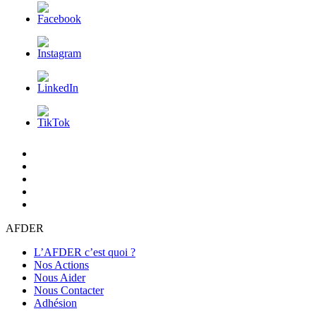
L’AFDER
c’est
Nos
quoi
Actions
Nous
?
Aider
Nous
Contacter
Adhésion
AFDER
L’AFDER c’est quoi ?
Nos Actions
Nous Aider
Nous Contacter
Adhésion