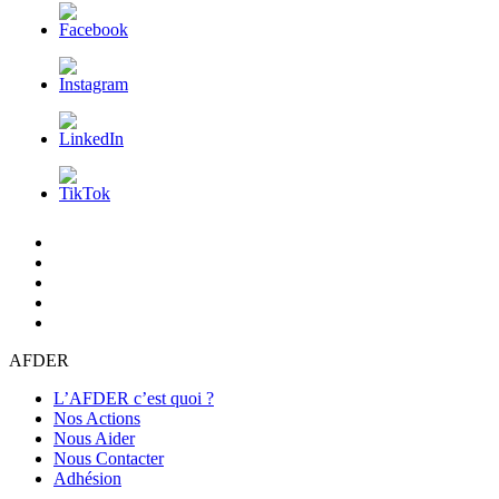
L’AFDER
c’est
Nos
quoi
Actions
Nous
?
Aider
Nous
Contacter
Adhésion
AFDER
L’AFDER c’est quoi ?
Nos Actions
Nous Aider
Nous Contacter
Adhésion