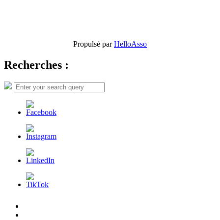
Propulsé par
HelloAsso
Recherches :
Search
Search
for:
L’AFDER
c’est
Nos