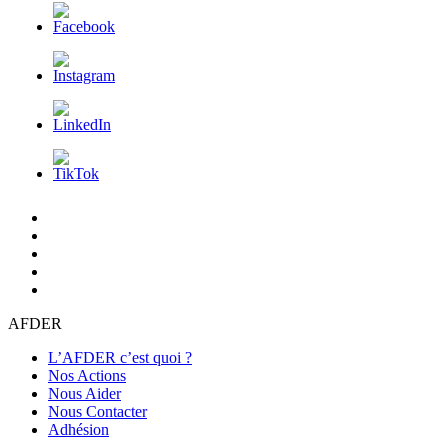
L’AFDER
c’est
Nos
quoi
Actions
Nous
?
Aider
Nous
Contacter
Adhésion
AFDER
L’AFDER c’est quoi ?
Nos Actions
Nous Aider
Nous Contacter
Adhésion