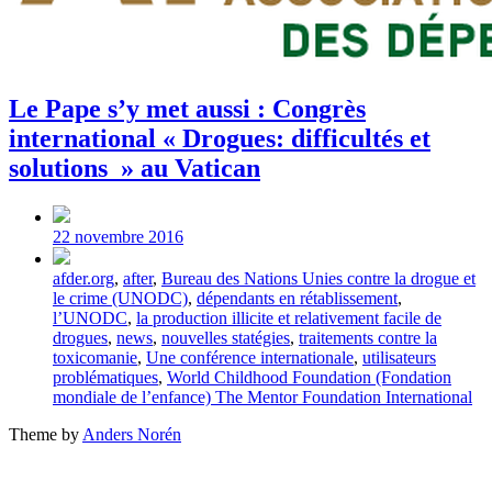
Le Pape s’y met aussi : Congrès
international « Drogues: difficultés et
solutions » au Vatican
Post
date
22 novembre 2016
Tagged
afder.org
,
after
,
Bureau des Nations Unies contre la drogue et
with
le crime (UNODC)
,
dépendants en rétablissement
,
l’UNODC
,
la production illicite et relativement facile de
drogues
,
news
,
nouvelles statégies
,
traitements contre la
toxicomanie
,
Une conférence internationale
,
utilisateurs
problématiques
,
World Childhood Foundation (Fondation
mondiale de l’enfance) The Mentor Foundation International
Theme by
Anders Norén