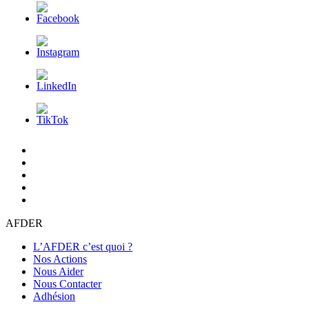
L’AFDER
c’est
Nos
quoi
Actions
Nous
?
Aider
Nous
Contacter
Adhésion
AFDER
L’AFDER c’est quoi ?
Nos Actions
Nous Aider
Nous Contacter
Adhésion