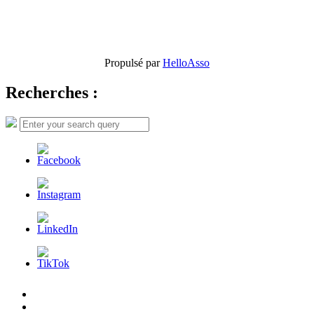
Propulsé par
HelloAsso
Recherches :
Search
Search
for:
L’AFDER
c’est
Nos