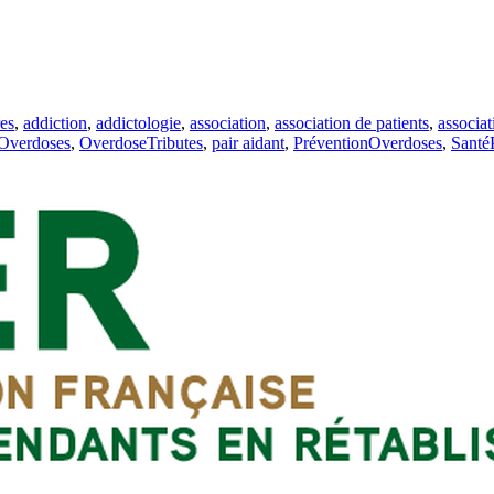
es
,
addiction
,
addictologie
,
association
,
association de patients
,
associat
Overdoses
,
OverdoseTributes
,
pair aidant
,
PréventionOverdoses
,
Santé