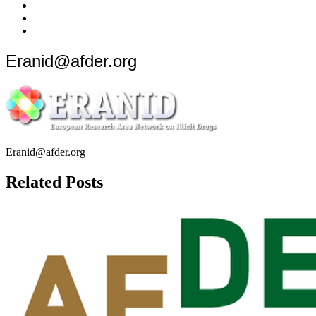
quoi
Actions
Nous
?
Aider
Nous
Contacter
Adhésion
Eranid@afder.org
Eranid@afder.org
Related Posts