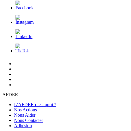
L’AFDER
c’est
Nos
quoi
Actions
Nous
?
Aider
Nous
Contacter
Adhésion
AFDER
L’AFDER c’est quoi ?
Nos Actions
Nous Aider
Nous Contacter
Adhésion