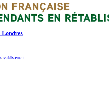
e Londres
b
,
rétablissement