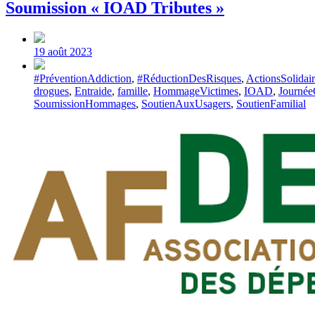
Soumission « IOAD Tributes »
Post
date
19 août 2023
Tagged
#PréventionAddiction
,
#RéductionDesRisques
,
ActionsSolidair
with
drogues
,
Entraide
,
famille
,
HommageVictimes
,
IOAD
,
Journée
SoumissionHommages
,
SoutienAuxUsagers
,
SoutienFamilial