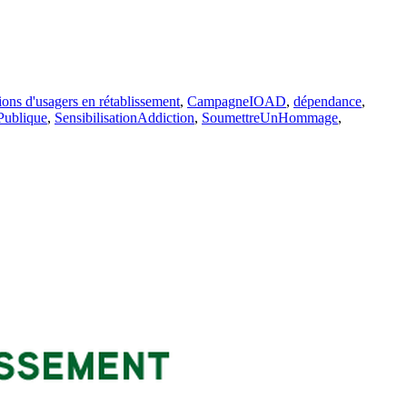
ions d'usagers en rétablissement
,
CampagneIOAD
,
dépendance
,
Publique
,
SensibilisationAddiction
,
SoumettreUnHommage
,