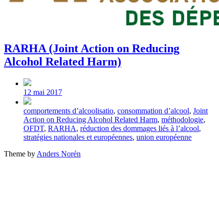
RARHA (Joint Action on Reducing
Alcohol Related Harm)
Post
date
12 mai 2017
Tagged
comportements d’alcoolisatio
,
consommation d’alcool
,
Joint
with
Action on Reducing Alcohol Related Harm
,
méthodologie
,
OFDT
,
RARHA
,
réduction des dommages liés à l’alcool
,
stratégies nationales et européennes
,
union européenne
Theme by
Anders Norén