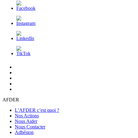
L’AFDER
c’est
Nos
quoi
Actions
Nous
?
Aider
Nous
Contacter
Adhésion
AFDER
L’AFDER c’est quoi ?
Nos Actions
Nous Aider
Nous Contacter
Adhésion