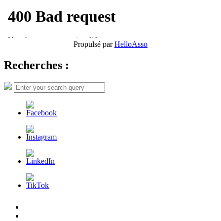
Propulsé par
HelloAsso
Recherches :
Search
Search
for:
L’AFDER
c’est
Nos