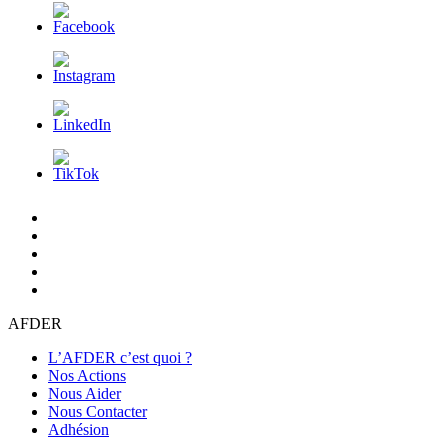
L’AFDER
c’est
Nos
quoi
Actions
Nous
?
Aider
Nous
Contacter
Adhésion
AFDER
L’AFDER c’est quoi ?
Nos Actions
Nous Aider
Nous Contacter
Adhésion