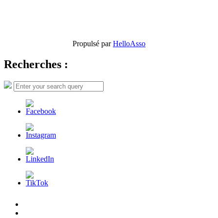
Propulsé par
HelloAsso
Recherches :
Search
Search
for:
L’AFDER
c’est
Nos