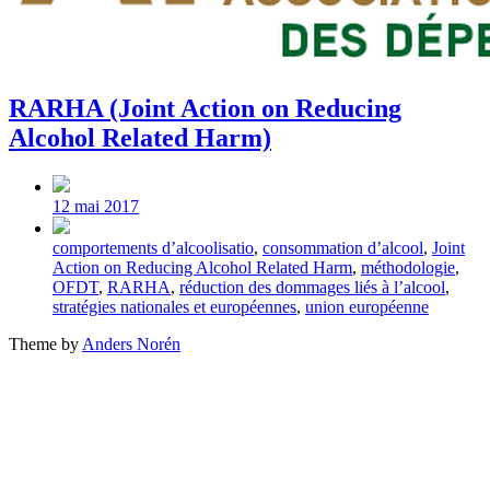
RARHA (Joint Action on Reducing
Alcohol Related Harm)
Post
date
12 mai 2017
Tagged
comportements d’alcoolisatio
,
consommation d’alcool
,
Joint
with
Action on Reducing Alcohol Related Harm
,
méthodologie
,
OFDT
,
RARHA
,
réduction des dommages liés à l’alcool
,
stratégies nationales et européennes
,
union européenne
Theme by
Anders Norén