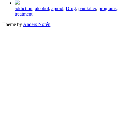
Tagged
addiction
,
alcohol
,
apioid
,
Drug
,
painkiller
,
programs
,
with
treatment
Theme by
Anders Norén