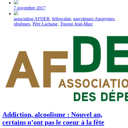
Post
date
7 novembre 2017
Tagged
association AFDER
,
fellowship
,
narcotiques Anonymes
,
with
obsèques
,
Père Lachaise
,
Truong Jean-Marc
Addiction, alcoolisme : Nouvel an,
certains n’ont pas le coeur à la fête