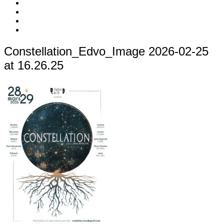
c’est
Nos
quoi
Actions
Nous
?
Aider
Nous
Contacter
Adhésion
Constellation_Edvo_Image 2026-02-25
at 16.26.25