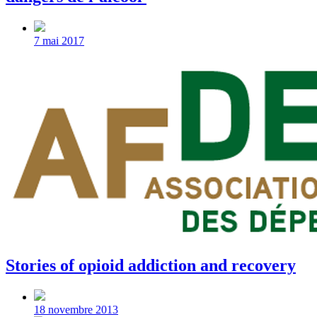
Post
date
7 mai 2017
Stories of opioid addiction and recovery
Post
date
18 novembre 2013