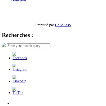
Propulsé par
HelloAsso
Recherches :
Search
Search
for:
L’AFDER