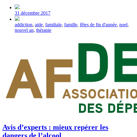
Post
date
31 décembre 2017
Tagged
addiction
,
aide
,
familiale
,
famille
,
fêtes de fin d'année
,
noel
,
with
nouvel an
,
thérapie
Avis d’experts : mieux repérer les
dangers de l’alcool