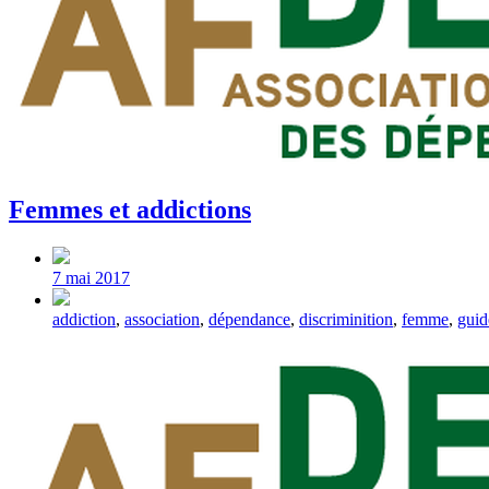
Femmes et addictions
Post
date
7 mai 2017
Tagged
addiction
,
association
,
dépendance
,
discriminition
,
femme
,
guid
with