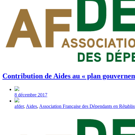
Contribution de Aides au « plan gouverneme
Post
date
8 décembre 2017
Tagged
afder
,
Aides
,
Association Française des Dépendants en Rétabl
with