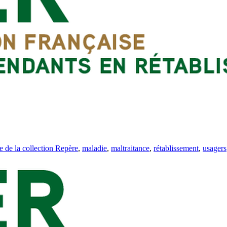
e de la collection Repère
,
maladie
,
maltraitance
,
rétablissement
,
usagers