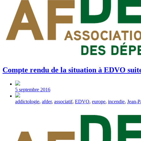
Compte rendu de la situation à EDVO suite
Post
date
5 septembre 2016
Tagged
addictologie
,
afder
,
associatif
,
EDVO
,
europe
,
incendie
,
Jean-
with