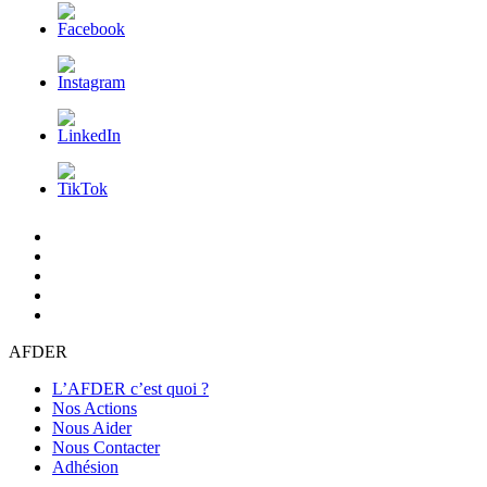
L’AFDER
c’est
Nos
quoi
Actions
Nous
?
Aider
Nous
Contacter
Adhésion
AFDER
L’AFDER c’est quoi ?
Nos Actions
Nous Aider
Nous Contacter
Adhésion