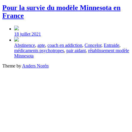
Pour la survie du modèle Minnesota en
France
Post
date
18 juillet 2021
Tagged
Abstinence
,
apte
,
coach en addiction
,
Concelor
,
Entraide
,
with
médicaments psychotropes
,
pair aidant
,
rétablissement modèle
Minnesota
Theme by
Anders Norén