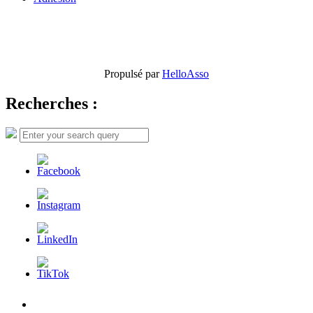
Propulsé par
HelloAsso
Recherches :
Search
Search
for:
L’AFDER