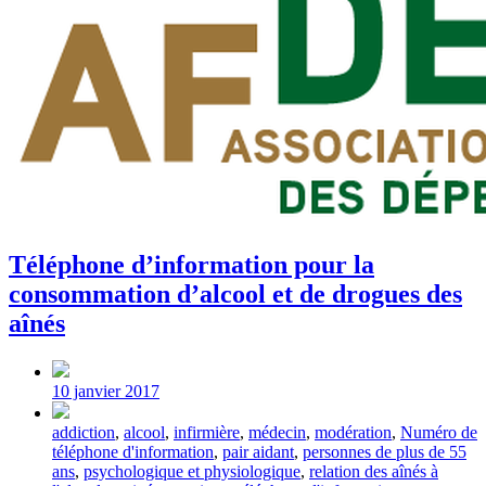
Téléphone d’information pour la
consommation d’alcool et de drogues des
aînés
Post
date
10 janvier 2017
Tagged
addiction
,
alcool
,
infirmière
,
médecin
,
modération
,
Numéro de
with
téléphone d'information
,
pair aidant
,
personnes de plus de 55
ans
,
psychologique et physiologique
,
relation des aînés à