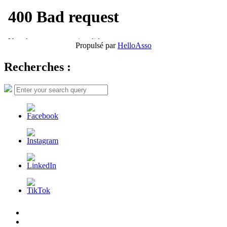
Propulsé par
HelloAsso
Recherches :
Search
Search
for:
L’AFDER
c’est
Nos