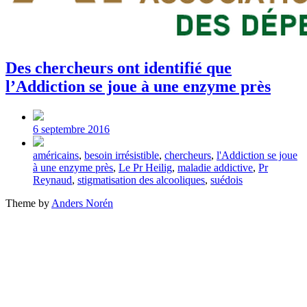
Des chercheurs ont identifié que
l’Addiction se joue à une enzyme près
Post
date
6 septembre 2016
Tagged
américains
,
besoin irrésistible
,
chercheurs
,
l'Addiction se joue
with
à une enzyme près
,
Le Pr Heilig
,
maladie addictive
,
Pr
Reynaud
,
stigmatisation des alcooliques
,
suédois
Theme by
Anders Norén