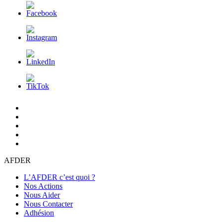
L’AFDER
c’est
Nos
quoi
Actions
Nous
?
Aider
Nous
Contacter
Adhésion
AFDER
L’AFDER c’est quoi ?
Nos Actions
Nous Aider
Nous Contacter
Adhésion