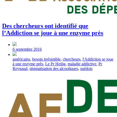
Des chercheurs ont identifié que
l’Addiction se joue à une enzyme près
Post
date
6 septembre 2016
Tagged
américains
,
besoin irrésistible
,
chercheurs
,
l'Addiction se joue
with
à une enzyme près
,
Le Pr Heilig
,
maladie addictive
,
Pr
Reynaud
,
stigmatisation des alcooliques
,
suédois