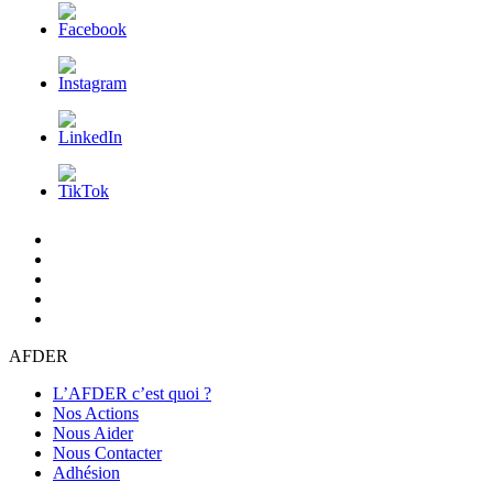
L’AFDER
c’est
Nos
quoi
Actions
Nous
?
Aider
Nous
Contacter
Adhésion
AFDER
L’AFDER c’est quoi ?
Nos Actions
Nous Aider
Nous Contacter
Adhésion