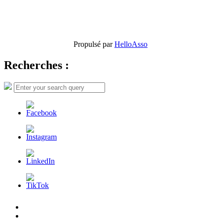
Propulsé par
HelloAsso
Recherches :
Search
Search
for:
L’AFDER
c’est
Nos