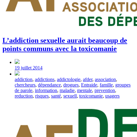
L’addiction sexuelle aurait beaucoup de
points communs avec la toxicomanie
Post
date
19 juillet 2014
Tagged
addiction
,
addictions
,
addictologie
,
afder
,
association
,
with
chercheurs
,
dépendance
,
drogues
,
Entraide
,
famille
,
groupes
de parole
,
information
,
maladie
,
mentale
,
prevention
,
reduction
,
risques
,
santé
,
sexuell
,
toxicomanie
,
usagers