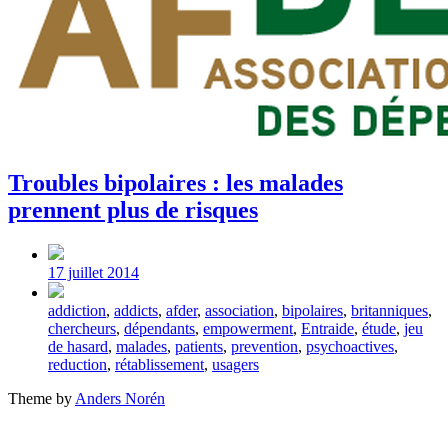
Troubles bipolaires : les malades
prennent plus de risques
Post
date
17 juillet 2014
Tagged
addiction
,
addicts
,
afder
,
association
,
bipolaires
,
britanniques
,
with
chercheurs
,
dépendants
,
empowerment
,
Entraide
,
étude
,
jeu
de hasard
,
malades
,
patients
,
prevention
,
psychoactives
,
reduction
,
rétablissement
,
usagers
Theme by
Anders Norén