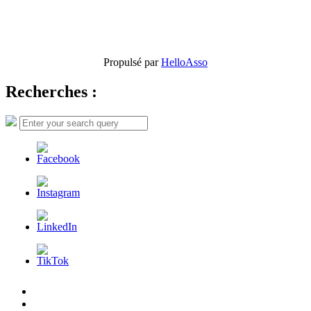
Propulsé par
HelloAsso
Recherches :
Search
Search
for:
L’AFDER
c’est
Nos