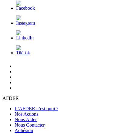
L’AFDER
c’est
Nos
quoi
Actions
Nous
?
Aider
Nous
Contacter
Adhésion
AFDER
L’AFDER c’est quoi ?
Nos Actions
Nous Aider
Nous Contacter
Adhésion