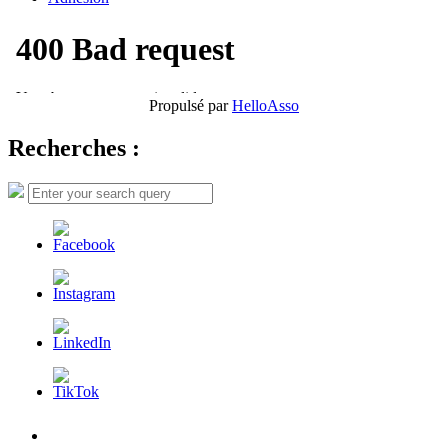
Propulsé par
HelloAsso
Recherches :
Search
Search
for:
L’AFDER