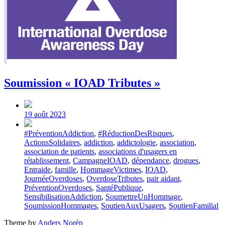
Soumission « IOAD Tributes »
Post
date
19 août 2023
Tagged
#PréventionAddiction
,
#RéductionDesRisques
,
with
ActionsSolidaires
,
addiction
,
addictologie
,
association
,
association de patients
,
associations d'usagers en
rétablissement
,
CampagneIOAD
,
dépendance
,
drogues
,
Entraide
,
famille
,
HommageVictimes
,
IOAD
,
JournéeOverdoses
,
OverdoseTributes
,
pair aidant
,
PréventionOverdoses
,
SantéPublique
,
SensibilisationAddiction
,
SoumettreUnHommage
,
SoumissionHommages
,
SoutienAuxUsagers
,
SoutienFamilial
Theme by
Anders Norén