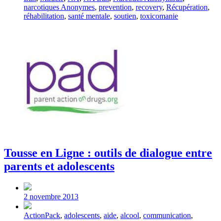
narcotiques Anonymes
,
prevention
,
recovery
,
Récupération
,
réhabilitation
,
santé mentale
,
soutien
,
toxicomanie
Tousse en Ligne : outils de dialogue entre
parents et adolescents
Post
date
2 novembre 2013
Tagged
ActionPack
,
adolescents
,
aide
,
alcool
,
communication
,