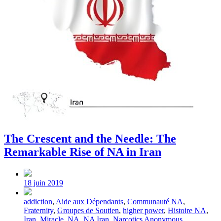
The Crescent and the Needle: The
Remarkable Rise of NA in Iran
Post
date
18 juin 2019
Tagged
addiction
,
Aide aux Dépendants
,
Communauté NA
,
with
Fraternity
,
Groupes de Soutien
,
higher power
,
Histoire NA
,
Iran
,
Miracle
,
NA
,
NA Iran
,
Narcotics Anonymous
,