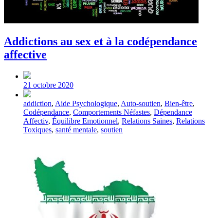
Addictions au sex et à la codépendance
affective
Post
date
21 octobre 2020
Tagged
addiction
,
Aide Psychologique
,
Auto-soutien
,
Bien-être
,
with
Codépendance
,
Comportements Néfastes
,
Dépendance
Affectiv
,
Équilibre Emotionnel
,
Relations Saines
,
Relations
Toxiques
,
santé mentale
,
soutien