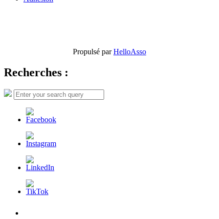
Propulsé par
HelloAsso
Recherches :
Search
Search
for:
L’AFDER