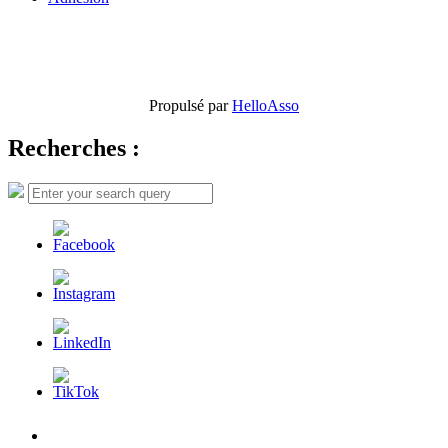
Propulsé par
HelloAsso
Recherches :
Search
Search
for:
L’AFDER