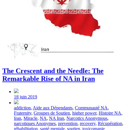
The Crescent and the Needle: The
Remarkable Rise of NA in Iran
Post
date
18 juin 2019
Tagged
addiction
,
Aide aux Dépendants
,
Communauté NA
,
with
Fraternity
,
Groupes de Soutien
,
higher power
,
Histoire NA
,
Iran
,
Miracle
,
NA
,
NA Iran
,
Narcotics Anonymous
,
narcotiques Anonymes
,
prevention
,
recovery
,
Récupération
,
réhabilitation
,
santé mentale
,
soutien
,
toxicomanie