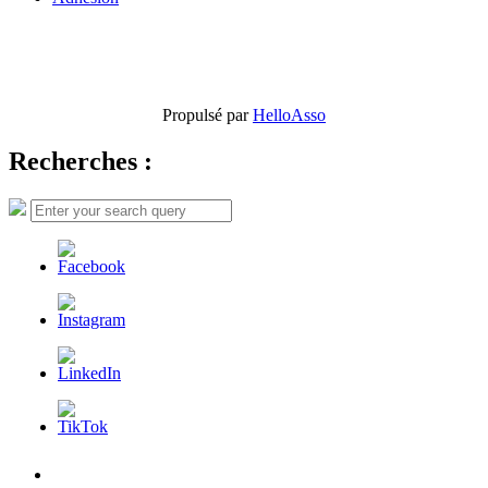
Propulsé par
HelloAsso
Recherches :
Search
Search
for:
L’AFDER