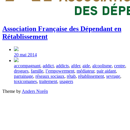
Association Française des Dépendant en
Rétablissement
Post
date
20 mai 2014
Tagged
accompagnant
,
addict
,
addicts
,
afder
,
aide
,
alcoolisme
,
centre
,
with
drogues
,
famille
,
l’empowerment
,
médiateur
,
pair aidant
,
parrainage
,
réseaux sociaux
,
rétab
,
rétablissement
,
sevrage
,
toxicomanes
,
traitement
,
usagers
Theme by
Anders Norén