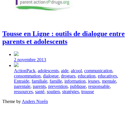
Tousse en Ligne : outils de dialogue entre
parents et adolescents
Post
date
2 novembre 2013
Tagged
ActionPack
,
adolescents
,
aide
,
alcool
,
communication
,
with
consommation
,
dialogue
,
drogues
,
education
,
educatives
,
Entraide
,
familiale
,
famille
,
information
,
jeunes
,
mentale
,
parentale
,
parents
,
prevention
,
publique
,
responsable
,
ressources
,
santé
,
soutien
,
stratégies
,
trousse
Theme by
Anders Norén