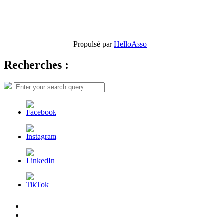
Propulsé par
HelloAsso
Recherches :
Search
Search
for:
L’AFDER
c’est
Nos