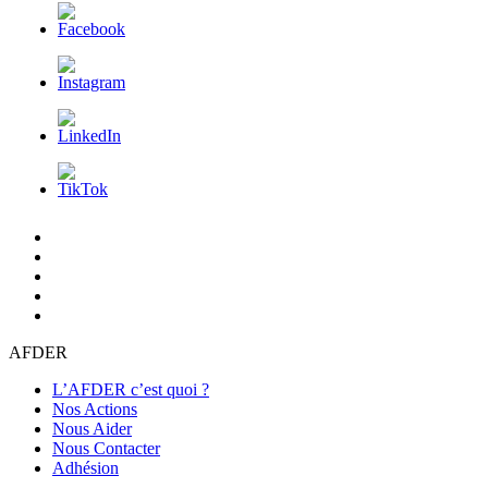
L’AFDER
c’est
Nos
quoi
Actions
Nous
?
Aider
Nous
Contacter
Adhésion
AFDER
L’AFDER c’est quoi ?
Nos Actions
Nous Aider
Nous Contacter
Adhésion