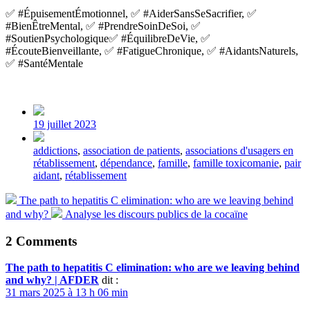
✅ #ÉpuisementÉmotionnel, ✅ #AiderSansSeSacrifier, ✅
#BienÊtreMental, ✅ #PrendreSoinDeSoi, ✅
#SoutienPsychologique✅ #ÉquilibreDeVie, ✅
#ÉcouteBienveillante, ✅ #FatigueChronique, ✅ #AidantsNaturels,
✅ #SantéMentale
Post
date
19 juillet 2023
Tagged
addictions
,
association de patients
,
associations d'usagers en
with
rétablissement
,
dépendance
,
famille
,
famille toxicomanie
,
pair
aidant
,
rétablissement
Previous
The path to hepatitis C elimination: who are we leaving behind
post:
Next
and why?
Analyse les discours publics de la cocaïne
post:
2 Comments
The path to hepatitis C elimination: who are we leaving behind
and why? | AFDER
dit :
31 mars 2025 à 13 h 06 min