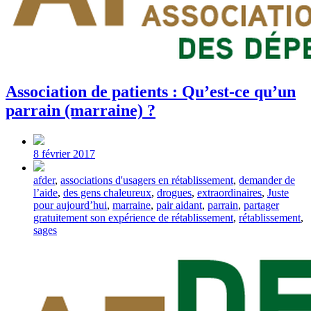
Association de patients : Qu’est-ce qu’un
parrain (marraine) ?
Post
date
8 février 2017
Tagged
afder
,
associations d'usagers en rétablissement
,
demander de
with
l’aide
,
des gens chaleureux
,
drogues
,
extraordinaires
,
Juste
pour aujourd’hui
,
marraine
,
pair aidant
,
parrain
,
partager
gratuitement son expérience de rétablissement
,
rétablissement
,
sages