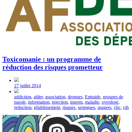
Toxicomanie : un programme de
réduction des risques prometteur
Post
date
27 juillet 2014
Tagged
addiction
,
afder
,
association
,
drogues
,
Entraide
,
groupes de
with
parole
,
information
,
injection
,
inserm
,
maladie
,
overdose
,
reduction
,
rétablissement
,
risques
,
seringues
,
usagers
,
vhc
,
vih